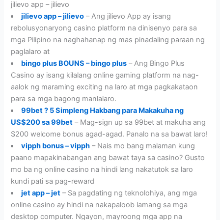
jilievo app – jilievo
jilievo app – jilievo
– Ang jilievo App ay isang
rebolusyonaryong casino platform na dinisenyo para sa
mga Pilipino na naghahanap ng mas pinadaling paraan ng
paglalaro at
bingo plus BOUNS – bingo plus
– Ang Bingo Plus
Casino ay isang kilalang online gaming platform na nag-
aalok ng maraming exciting na laro at mga pagkakataon
para sa mga bagong manlalaro.
99bet ? 5 Simpleng Hakbang para Makakuha ng
US$200 sa 99bet
– Mag-sign up sa 99bet at makuha ang
$200 welcome bonus agad-agad. Panalo na sa bawat laro!
vipph bonus – vipph
– Nais mo bang malaman kung
paano mapakinabangan ang bawat taya sa casino? Gusto
mo ba ng online casino na hindi lang nakatutok sa laro
kundi pati sa pag-reward
jet app – jet
– Sa pagdating ng teknolohiya, ang mga
online casino ay hindi na nakapaloob lamang sa mga
desktop computer. Ngayon, mayroong mga app na