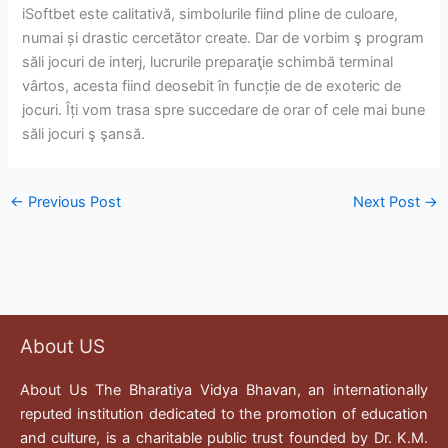
iSoftbet este calitativă, simbolurile fiind pline de culoare,
numai și drastic cercetător create. Dar de vorbim ş program
săli jocuri de interj, lucrurile preparaţie schimbă terminal
vârtos, acesta fiind deosebit în funcție de de exoteric de
jocuri. Îți vom trasa spre succedare de orar of cele mai bune
săli jocuri ş şansă.
←
Previous Post
Next Post
→
About US
About Us The Bharatiya Vidya Bhavan, an internationally
reputed institution dedicated to the promotion of education
and culture, is a charitable public trust founded by Dr. K.M.