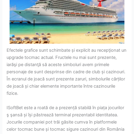
Efectele grafice sunt schimbate și explicit au recepţionat un
upgrade tocmac actual. Fructele nu mai sunt prezente,
iarăşi pe distanţă să aceste simboluri avem primele
personaje de sunt desprinse din cadre de club și cazinouri.
În ecranul de joacă sunt prezente zaruri, simbolurile cărților
de joacă și chiar elemente importante între cazinourile
fizice.
ISoftBet este a roată de a prezență stabilă în piața jocurilor
ş şansă și își păstrează terminal prezentabil identitatea.
Jocurile companiei pot trăi găsite cumva în platformele
celor tocmac bune și tocmac sigure cazinouri din România