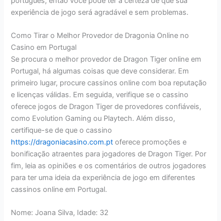
português, então você pode ter a certeza de que sua
experiência de jogo será agradável e sem problemas.
Como Tirar o Melhor Provedor de Dragonia Online no
Casino em Portugal
Se procura o melhor provedor de Dragon Tiger online em
Portugal, há algumas coisas que deve considerar. Em
primeiro lugar, procure cassinos online com boa reputação
e licenças válidas. Em seguida, verifique se o cassino
oferece jogos de Dragon Tiger de provedores confiáveis,
como Evolution Gaming ou Playtech. Além disso,
certifique-se de que o cassino
https://dragoniacasino.com.pt
oferece promoções e
bonificação atraentes para jogadores de Dragon Tiger. Por
fim, leia as opiniões e os comentários de outros jogadores
para ter uma ideia da experiência de jogo em diferentes
cassinos online em Portugal.
Nome: Joana Silva, Idade: 32