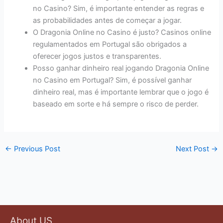
no Casino? Sim, é importante entender as regras e
as probabilidades antes de começar a jogar.
O Dragonia Online no Casino é justo? Casinos online
regulamentados em Portugal são obrigados a
oferecer jogos justos e transparentes.
Posso ganhar dinheiro real jogando Dragonia Online
no Casino em Portugal? Sim, é possível ganhar
dinheiro real, mas é importante lembrar que o jogo é
baseado em sorte e há sempre o risco de perder.
←
Previous Post
Next Post
→
About US