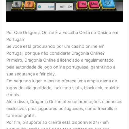
Por Que Dragonia Online É a Escolha Certa no Casino em
Portugal?
Se você está procurando por um casino online em
Portugal, por que não considerar Dragonia Online?
Primeiro, Dragonia Online é licenciado e regulamentado
pela autoridade de jogo online portuguesa, garantindo a
sua segurança e fair play.
Em segundo lugar, o casino oferece uma ampla gama de
jogos de alta qualidade, incluindo slots, blackjack, roulette
e mais.
Além disso, Dragonia Online oferece promoções e bonuses
exclusivos para jogadores portugueses, como freerolls e
torneios grátis.
Por fim, o suporte ao cliente está disponível 24/7 em