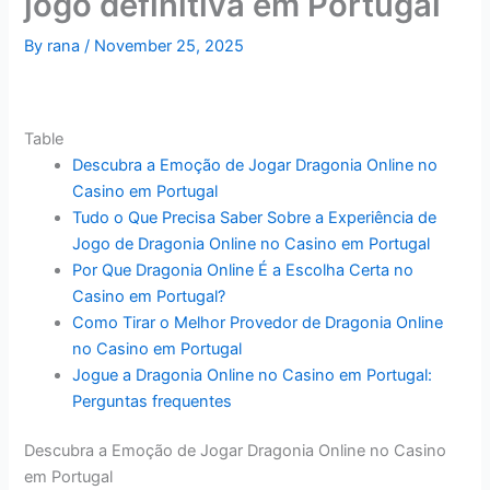
jogo definitiva em Portugal
By
rana
/
November 25, 2025
Table
Descubra a Emoção de Jogar Dragonia Online no
Casino em Portugal
Tudo o Que Precisa Saber Sobre a Experiência de
Jogo de Dragonia Online no Casino em Portugal
Por Que Dragonia Online É a Escolha Certa no
Casino em Portugal?
Como Tirar o Melhor Provedor de Dragonia Online
no Casino em Portugal
Jogue a Dragonia Online no Casino em Portugal:
Perguntas frequentes
Descubra a Emoção de Jogar Dragonia Online no Casino
em Portugal