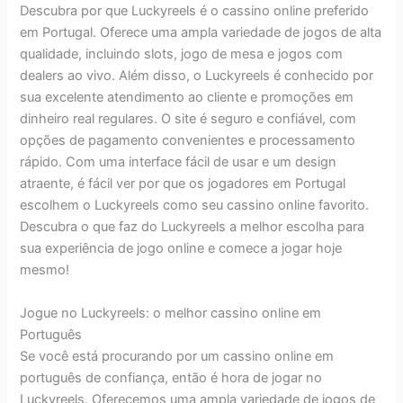
Descubra por que Luckyreels é o cassino online preferido
em Portugal. Oferece uma ampla variedade de jogos de alta
qualidade, incluindo slots, jogo de mesa e jogos com
dealers ao vivo. Além disso, o Luckyreels é conhecido por
sua excelente atendimento ao cliente e promoções em
dinheiro real regulares. O site é seguro e confiável, com
opções de pagamento convenientes e processamento
rápido. Com uma interface fácil de usar e um design
atraente, é fácil ver por que os jogadores em Portugal
escolhem o Luckyreels como seu cassino online favorito.
Descubra o que faz do Luckyreels a melhor escolha para
sua experiência de jogo online e comece a jogar hoje
mesmo!
Jogue no Luckyreels: o melhor cassino online em
Português
Se você está procurando por um cassino online em
português de confiança, então é hora de jogar no
Luckyreels. Oferecemos uma ampla variedade de jogos de