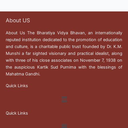
About US
About Us The Bharatiya Vidya Bhavan, an internationally
reputed institution dedicated to the promotion of education
and culture, is a charitable public trust founded by Dr. K.M.
Munshi a far sighted visionary and practical idealist, along
with three of his close associates on November 7, 1938 on
the auspicious Kartik Sud Purnima with the blessings of
Mahatma Gandhi.
Quick Links
Menu
Quick Links
Menu