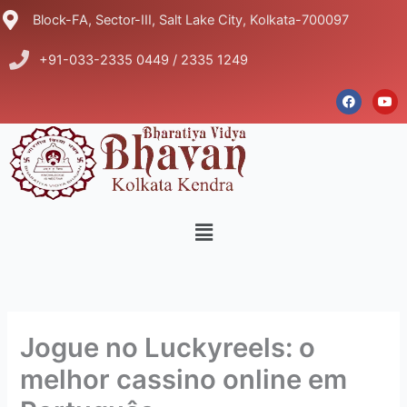
Skip
Block-FA, Sector-III, Salt Lake City, Kolkata-700097
to
content
+91-033-2335 0449 / 2335 1249
F
Y
a
o
c
u
e
t
b
u
o
b
o
e
k
Menu
Jogue no Luckyreels: o
melhor cassino online em