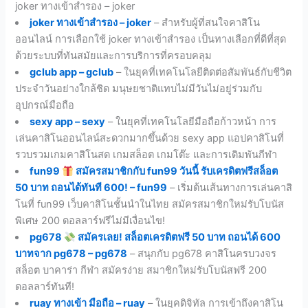
joker ทางเข้าสํารอง – joker
joker ทางเข้าสํารอง – joker
– สำหรับผู้ที่สนใจคาสิโน
ออนไลน์ การเลือกใช้ joker ทางเข้าสํารอง เป็นทางเลือกที่ดีที่สุด
ด้วยระบบที่ทันสมัยและการบริการที่ครอบคลุม
gclub app – gclub
– ในยุคที่เทคโนโลยีติดต่อสัมพันธ์กับชีวิต
ประจำวันอย่างใกล้ชิด มนุษยชาติแทบไม่มีวันไม่อยู่ร่วมกับ
อุปกรณ์มือถือ
sexy app – sexy
– ในยุคที่เทคโนโลยีมือถือก้าวหน้า การ
เล่นคาสิโนออนไลน์สะดวกมากขึ้นด้วย sexy app แอปคาสิโนที่
รวบรวมเกมคาสิโนสด เกมสล็อต เกมโต๊ะ และการเดิมพันกีฬา
fun99
สมัครสมาชิกกับ fun99 วันนี้ รับเครดิตฟรีสล็อต
50 บาท ถอนได้ทันที 600! – fun99
– เริ่มต้นเส้นทางการเล่นคาสิ
โนที่ fun99 เว็บคาสิโนชั้นนำในไทย สมัครสมาชิกใหม่รับโบนัส
พิเศษ 200 ดอลลาร์ฟรีไม่มีเงื่อนไข!
pg678
สมัครเลย! สล็อตเครดิตฟรี 50 บาท ถอนได้ 600
บาทจาก pg678 – pg678
– สนุกกับ pg678 คาสิโนครบวงจร
สล็อต บาคาร่า กีฬา สมัครง่าย สมาชิกใหม่รับโบนัสฟรี 200
ดอลลาร์ทันที!
ruay ทางเข้า มือถือ – ruay
– ในยุคดิจิทัล การเข้าถึงคาสิโน