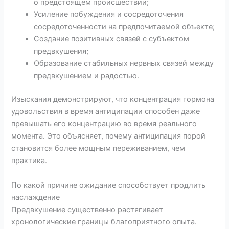
о предстоящем происшествии;
Усиление побуждения и сосредоточения
сосредоточенности на предпочитаемой объекте;
Создание позитивных связей с субъектом
предвкушения;
Образование стабильных нервных связей между
предвкушением и радостью.
Изыскания демонстрируют, что концентрация гормона
удовольствия в время антиципации способен даже
превышать его концентрацию во время реального
момента. Это объясняет, почему антиципация порой
становится более мощным переживанием, чем
практика.
По какой причине ожидание способствует продлить
наслаждение
Предвкушение существенно растягивает
хронологические границы благоприятного опыта.