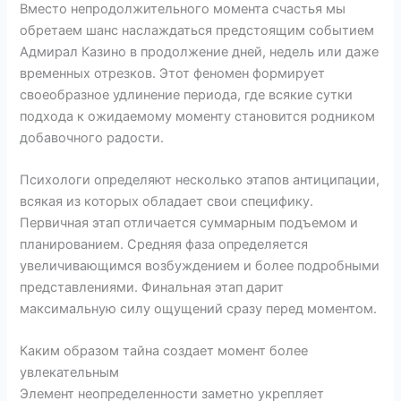
Вместо непродолжительного момента счастья мы
обретаем шанс наслаждаться предстоящим событием
Адмирал Казино в продолжение дней, недель или даже
временных отрезков. Этот феномен формирует
своеобразное удлинение периода, где всякие сутки
подхода к ожидаемому моменту становится родником
добавочного радости.
Психологи определяют несколько этапов антиципации,
всякая из которых обладает свои специфику.
Первичная этап отличается суммарным подъемом и
планированием. Средняя фаза определяется
увеличивающимся возбуждением и более подробными
представлениями. Финальная этап дарит
максимальную силу ощущений сразу перед моментом.
Каким образом тайна создает момент более
увлекательным
Элемент неопределенности заметно укрепляет