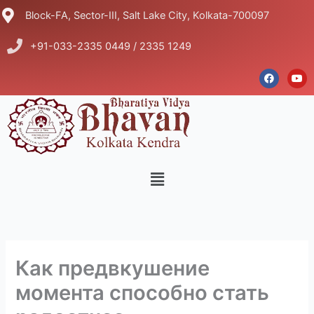
Skip
Block-FA, Sector-III, Salt Lake City, Kolkata-700097
to
content
+91-033-2335 0449 / 2335 1249
F
Y
a
o
c
u
e
t
b
u
o
b
o
e
k
Menu
Как предвкушение
момента способно стать