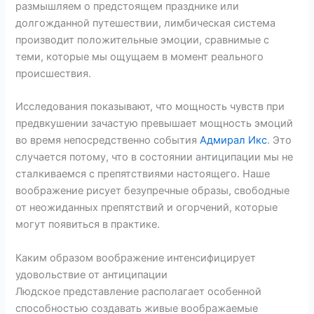
размышляем о предстоящем празднике или
долгожданной путешествии, лимбическая система
производит положительные эмоции, сравнимые с
теми, которые мы ощущаем в момент реального
происшествия.
Исследования показывают, что мощность чувств при
предвкушении зачастую превышает мощность эмоций
во время непосредственно события
Адмирал Икс
. Это
случается потому, что в состоянии антиципации мы не
сталкиваемся с препятствиями настоящего. Наше
воображение рисует безупречные образы, свободные
от неожиданных препятствий и огорчений, которые
могут появиться в практике.
Каким образом воображение интенсифицирует
удовольствие от антиципации
Людское представление располагает особенной
способностью создавать живые воображаемые