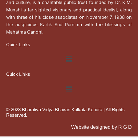
and culture, is a charitable public trust founded by Dr. K.M.
Munshi a far sighted visionary and practical idealist, along
with three of his close associates on November 7, 1938 on
the auspicious Kartik Sud Purnima with the blessings of
Mahatma Gandhi.
Quick Links
Menu
Quick Links
Menu
© 2023 Bharatiya Vidya Bhavan Kolkata Kendra | All Rights
Reserved.
Website designed by R G D