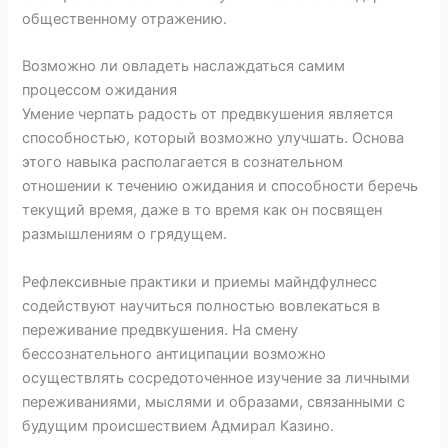
общественному отражению.
Возможно ли овладеть наслаждаться самим
процессом ожидания
Умение черпать радость от предвкушения является
способностью, который возможно улучшать. Основа
этого навыка располагается в сознательном
отношении к течению ожидания и способности беречь
текущий время, даже в то время как он посвящен
размышлениям о грядущем.
Рефлексивные практики и приемы майндфулнесс
содействуют научиться полностью вовлекаться в
переживание предвкушения. На смену
бессознательного антиципации возможно
осуществлять сосредоточенное изучение за личными
переживаниями, мыслями и образами, связанными с
будущим происшествием Адмирал Казино.