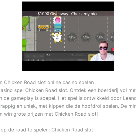
n Chicken Road slot online casino spelen
casino spel Chicken Road slot. Ontdek een boerderij vol me
n de gameplay is soepel. Het spel is ontwikkeld door Lean
grappig en uniek, met kippen die de hoofdrol spelen. De mi
 en win grote prijzen met Chicken Road slot!
 op de road te spelen: Chicken Road slot