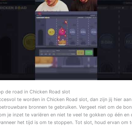
 op de road in Chicken Road slot
esvol te worden in Chicken Road slot, dan zijn jij hier aan
 betrouwbare bronnen te gebruiken. Vergeet niet om de bon
m je inzet te variëren en niet te veel te gokken op één en
anneer het tijd is om te stoppen. Tot slot, houd ervan om t