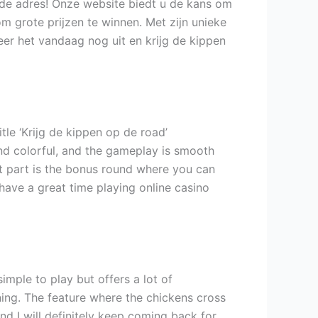
oede adres! Onze website biedt u de kans om
m grote prijzen te winnen. Met zijn unieke
er het vandaag nog uit en krijg de kippen
tle ‘Krijg de kippen op de road’
and colorful, and the gameplay is smooth
st part is the bonus round where you can
ave a great time playing online casino
imple to play but offers a lot of
ining. The feature where the chickens cross
nd I will definitely keep coming back for