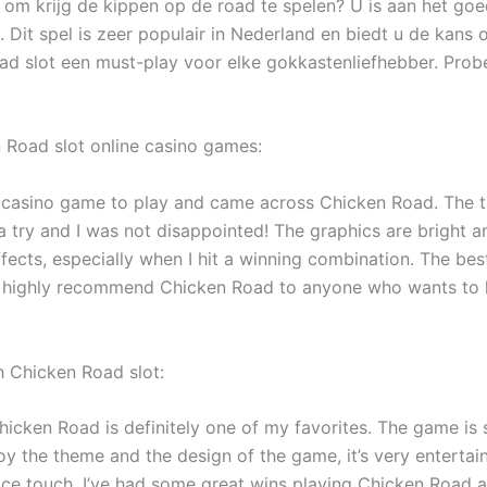
o om krijg de kippen op de road te spelen? U is aan het g
Dit spel is zeer populair in Nederland en biedt u de kans o
d slot een must-play voor elke gokkastenliefhebber. Probe
n Road slot online casino games:
e casino game to play and came across Chicken Road. The ti
 a try and I was not disappointed! The graphics are bright 
ffects, especially when I hit a winning combination. The be
. I highly recommend Chicken Road to anyone who wants to h
th Chicken Road slot:
hicken Road is definitely one of my favorites. The game is s
joy the theme and the design of the game, it’s very enterta
ice touch. I’ve had some great wins playing Chicken Road a