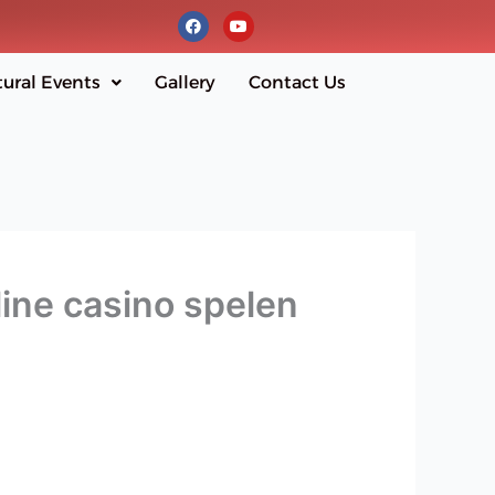
F
Y
a
o
c
u
e
t
b
u
tural Events
Gallery
Contact Us
o
b
o
e
k
line casino spelen