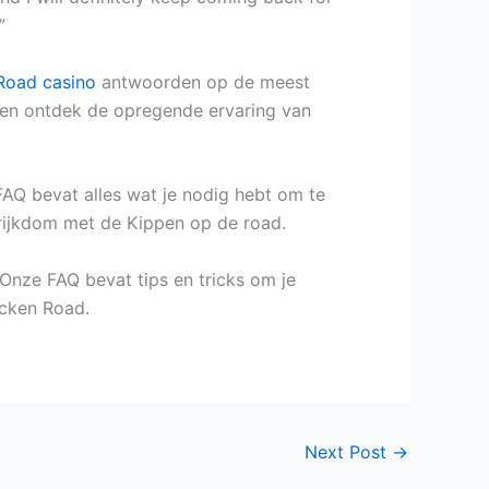
”
Road casino
antwoorden op de meest
t en ontdek de opregende ervaring van
FAQ bevat alles wat je nodig hebt om te
 rijkdom met de Kippen op de road.
 Onze FAQ bevat tips en tricks om je
icken Road.
Next Post
→