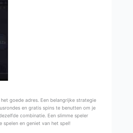
 het goede adres. Een belangrijke strategie
usrondes en gratis spins te benutten om je
 dezelfde combinatie. Een slimme speler
e spelen en geniet van het spel!