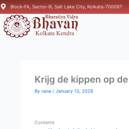
Skip
Block-FA, Sector-III, Salt Lake City, Kolkata-700097
to
content
Krijg de kippen op de
By
rana
/
January 13, 2026
Contents