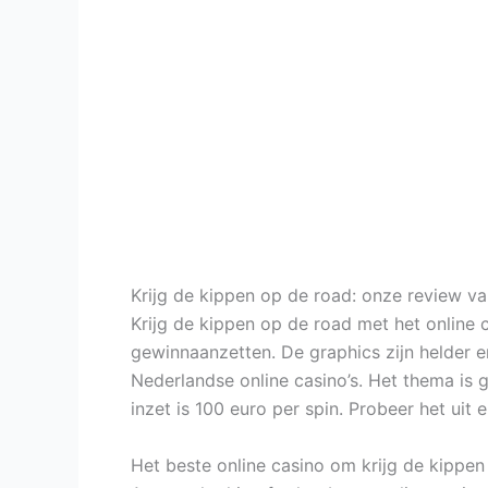
Krijg de kippen op de road: onze review va
Krijg de kippen op de road met het online 
gewinnaanzetten. De graphics zijn helder e
Nederlandse online casino’s. Het thema is 
inzet is 100 euro per spin. Probeer het uit
Het beste online casino om krijg de kippen