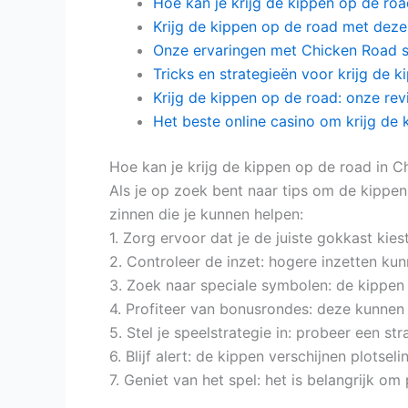
Hoe kan je krijg de kippen op de roa
Krijg de kippen op de road met deze
Onze ervaringen met Chicken Road sl
Tricks en strategieën voor krijg de 
Krijg de kippen op de road: onze rev
Het beste online casino om krijg de 
Hoe kan je krijg de kippen op de road in C
Als je op zoek bent naar tips om de kippen 
zinnen die je kunnen helpen:
1. Zorg ervoor dat je de juiste gokkast kiest
2. Controleer de inzet: hogere inzetten ku
3. Zoek naar speciale symbolen: de kippen s
4. Profiteer van bonusrondes: deze kunnen 
5. Stel je speelstrategie in: probeer een str
6. Blijf alert: de kippen verschijnen plotse
7. Geniet van het spel: het is belangrijk o