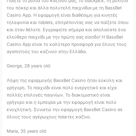
Παίξτε το ρολιά του καζινού μας, το blackjack, τη ρολήτα
του πόκερ και άλλα πολυτελή παιχνίδια με τη BassBet
Casino App. Η εφαρμογή είναι διαθέσιμη για κινητές
τηλεφonia και ταblets, επιτρέποντας σας να παίζετε όπου
και όταν θέλετε. Εγγραφείτε σήμερα και απολαύστε ένα
ελεύθερο παιχνίδι με την πρώτη σας είσοδο! Η BassBet
Casino App είναι το καλύτερο προσφορά για όλους τους
αγαπητούς του καζινού στην Ελλάδα.
George, 28 years old:
Λήψη της εφαρμογής BassBet Casino ήταν εύκολη και
γρήγορη. Το παιχνίδι είναι πολύ ενεργητικό και είχα
πολλές επιλογές παιγνίων. Το διακομιστικό είναι
γρήγορο και η εμπειρία με την εφαρμογή είναι πολύ
ενοχλητική. Συνιστώ την εφαρμογή BassBet Casino σε
όλους τους αγέρωχους παίκτες καζίνο.
Maria, 35 years old: