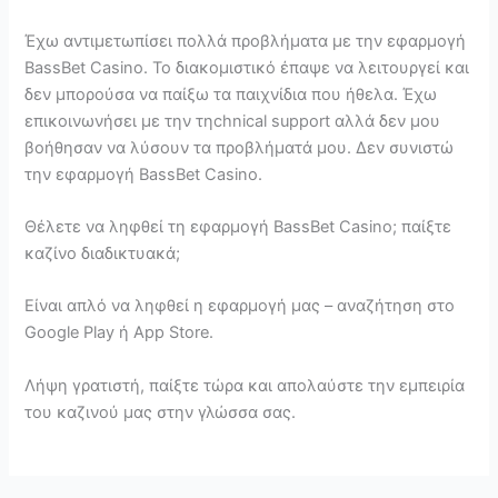
Έχω αντιμετωπίσει πολλά προβλήματα με την εφαρμογή
BassBet Casino. Το διακομιστικό έπαψε να λειτουργεί και
δεν μπορούσα να παίξω τα παιχνίδια που ήθελα. Έχω
επικοινωνήσει με την τηchnical support αλλά δεν μου
βοήθησαν να λύσουν τα προβλήματά μου. Δεν συνιστώ
την εφαρμογή BassBet Casino.
Θέλετε να ληφθεί τη εφαρμογή BassBet Casino; παίξτε
καζίνο διαδικτυακά;
Είναι απλό να ληφθεί η εφαρμογή μας – αναζήτηση στο
Google Play ή App Store.
Λήψη γρατιστή, παίξτε τώρα και απολαύστε την εμπειρία
του καζινού μας στην γλώσσα σας.