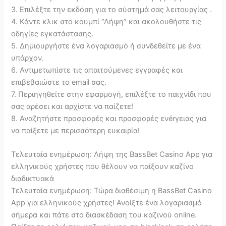
3. Επιλέξτε την εκδόση για το σύστημά σας λειτουργίας .
4. Κάντε κλικ στο κουμπί “Λήψη” και ακολουθήστε τις
οδηγίες εγκατάστασης.
5. Δημιουργήστε ένα λογαριασμό ή συνδεθείτε με ένα
υπάρχον.
6. Αντιμετωπίστε τις απαιτούμενες εγγραφές και
επιβεβαιώστε το email σας.
7. Περιηγηθείτε στην εφαρμογή, επιλέξτε το παιχνίδι που
σας αρέσει και αρχίστε να παίζετε!
8. Αναζητήστε προσφορές και προσφορές ενérγειας για
να παίξετε με περισσότερη ευκαιρία!
Τελευταία ενημέρωση: Λήψη της BassBet Casino App για
ελληνικούς χρήστες που θέλουν να παίξουν καζίνο
διαδικτυακά
Τελευταία ενημέρωση: Τώρα διαθέσιμη η BassBet Casino
App για ελληνικούς χρήστες! Ανοίξτε ένα λογαριασμό
σήμερα και πάτε στο διασκέδαση του καζινού online.