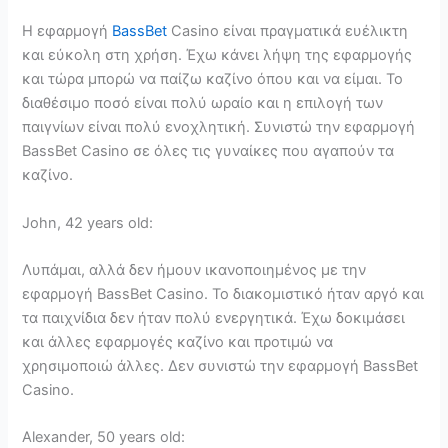
Η εφαρμογή
BassBet
Casino είναι πραγματικά ευέλικτη
και εύκολη στη χρήση. Έχω κάνει λήψη της εφαρμογής
και τώρα μπορώ να παίζω καζίνο όπου και να είμαι. Το
διαθέσιμο ποσό είναι πολύ ωραίο και η επιλογή των
παιγνίων είναι πολύ ενοχλητική. Συνιστώ την εφαρμογή
BassBet Casino σε όλες τις γυναίκες που αγαπούν τα
καζίνο.
John, 42 years old:
Λυπάμαι, αλλά δεν ήμουν ικανοποιημένος με την
εφαρμογή BassBet Casino. Το διακομιστικό ήταν αργό και
τα παιχνίδια δεν ήταν πολύ ενεργητικά. Έχω δοκιμάσει
και άλλες εφαρμογές καζίνο και προτιμώ να
χρησιμοποιώ άλλες. Δεν συνιστώ την εφαρμογή BassBet
Casino.
Alexander, 50 years old: