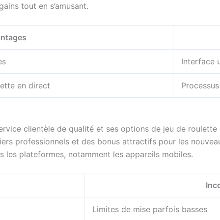
gains tout en s’amusant.
ntages
es
Interface
ette en direct
Processus 
vice clientèle de qualité et ses options de jeu de roulette
ers professionnels et des bonus attractifs pour les nouvea
es les plateformes, notamment les appareils mobiles.
Inc
Limites de mise parfois basses