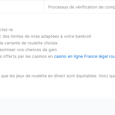
Processus de vérification de comp
ctez-le
c des limites de mise adaptées à votre bankroll
la variante de roulette choisie
maximiser vos chances de gain
 offerts par les casinos en
casino en ligne France légal rou
r que les jeux de roulette en direct sont équitables. Voici qu