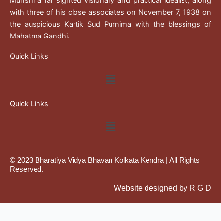
Munshi a far sighted visionary and practical idealist, along
with three of his close associates on November 7, 1938 on
the auspicious Kartik Sud Purnima with the blessings of
Mahatma Gandhi.
Quick Links
Menu
Quick Links
Menu
© 2023 Bharatiya Vidya Bhavan Kolkata Kendra | All Rights
Reserved.
Website designed by R G D