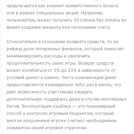
предлагаются как элемент приветственного бонуса
или в рамках специальных акций. Например,
пользователь может получить 50 спинов без оплаты во
время создания аккаунта или пополнении счета.
Относительно в отношении возврата средств, то он
рефанд доли потерянных финансов, который помогает
минимизировать расходы и увеличить
продолжительность сеанс игры. Возврат средств
может колебаться от 5% до 20% в зависимости от
условий данного казино. Часто компенсация денег
предоставляется еженедельно либо раз в месяц, что
дает возможность участникам ожидать
дополнительную поддержку даже в случае неуспешных
бетов. Эксплуатация кэшбэка — это планомерный
способ к контролю игровым бюджетом, который
многие искушенные игроки считают необходимым
элементом своей игровой стратегии.