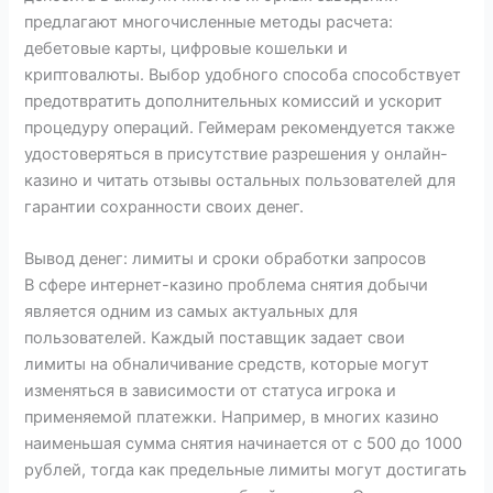
предлагают многочисленные методы расчета:
дебетовые карты, цифровые кошельки и
криптовалюты. Выбор удобного способа способствует
предотвратить дополнительных комиссий и ускорит
процедуру операций. Геймерам рекомендуется также
удостоверяться в присутствие разрешения у онлайн-
казино и читать отзывы остальных пользователей для
гарантии сохранности своих денег.
Вывод денег: лимиты и сроки обработки запросов
В сфере интернет-казино проблема снятия добычи
является одним из самых актуальных для
пользователей. Каждый поставщик задает свои
лимиты на обналичивание средств, которые могут
изменяться в зависимости от статуса игрока и
применяемой платежки. Например, в многих казино
наименьшая сумма снятия начинается от с 500 до 1000
рублей, тогда как предельные лимиты могут достигать