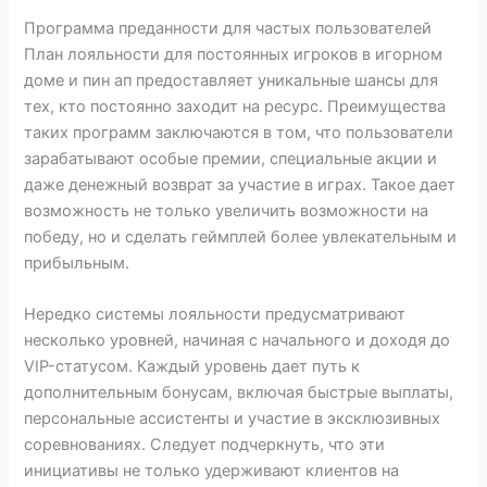
Программа преданности для частых пользователей
План лояльности для постоянных игроков в игорном
доме и пин ап предоставляет уникальные шансы для
тех, кто постоянно заходит на ресурс. Преимущества
таких программ заключаются в том, что пользователи
зарабатывают особые премии, специальные акции и
даже денежный возврат за участие в играх. Такое дает
возможность не только увеличить возможности на
победу, но и сделать геймплей более увлекательным и
прибыльным.
Нередко системы лояльности предусматривают
несколько уровней, начиная с начального и доходя до
VIP-статусом. Каждый уровень дает путь к
дополнительным бонусам, включая быстрые выплаты,
персональные ассистенты и участие в эксклюзивных
соревнованиях. Следует подчеркнуть, что эти
инициативы не только удерживают клиентов на