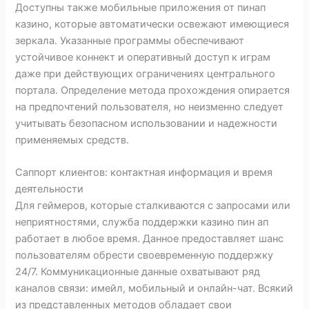
Доступны также мобильные приложения от пинап
казино, которые автоматически освежают имеющиеся
зеркала. Указанные программы обеспечивают
устойчивое коннект и оперативный доступ к играм
даже при действующих ограничениях центрального
портала. Определение метода прохождения опирается
на предпочтений пользователя, но неизменно следует
учитывать безопасном использовании и надежности
применяемых средств.
Саппорт клиентов: контактная информация и время
деятельности
Для геймеров, которые сталкиваются с запросами или
неприятностями, служба поддержки казино пин ап
работает в любое время. Данное предоставляет шанс
пользователям обрести своевременную поддержку
24/7. Коммуникационные данные охватывают ряд
каналов связи: имейл, мобильный и онлайн-чат. Всякий
из представленных методов обладает свои