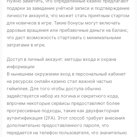
Нужно заметить, что определённые казино предлагают
подарки за заведение учётной записи и подтверждение
личности аккаунта, что может стать приятным стартом
для новичков в игре. Такие бонусы могут включать
даровые вращения или прибавочные деньги на баланс,
что даст возможность стартовать с минимальными
затратами в игре.
Доступ в личный аккаунт: методы входа и охрана
информации
В нынешнем окружении вход в персональный кабинет
на ресурсах онлайн казино стал важной частью
геймплея. Для того чтобы доступа обычно
задействуется набор из логина и секретного кода,
впрочем некоторые сервисы предоставляют более
прогрессивные подходы, такие как двухфакторная
аутентификация (2FA). Этот способ требует внесения
дополнительно предоставленного пароля, что
передается на телефон пользователя, что значительно