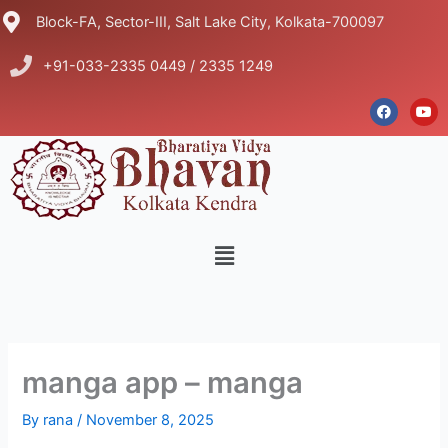
Skip
Block-FA, Sector-III, Salt Lake City, Kolkata-700097
to
content
+91-033-2335 0449 / 2335 1249
F
Y
a
o
c
u
e
t
b
u
o
b
o
e
k
Menu
manga app – manga
By
rana
/
November 8, 2025