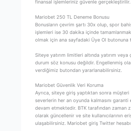
finansal işlemleriniz güvenle gerçekleştirilir
Mariobet 250 TL Deneme Bonusu
Bonusların çevrim şartı 30x olup, spor bahi
işlemleri ise 30 dakika içinde tamamlanmakta
olmak için ana sayfadaki Üye Ol butonuna t
Siteye yatırım limitleri altında yatırım vey
durum söz konusu değildir. Engellenmiş olan
verdiğimiz butondan yararlanabilirsiniz.
Mariobet Güvenlik Veri Koruma
Ayrıca, siteye giriş yaptıktan sonra müşteri
severlerin her an oyunda kalmasını garanti 
devam etmektedir. BTK tarafından zaman zama
olarak güncellenir ve site kullanıcılarının 
ulaşabilirsiniz. Mariobet giriş Twitter hesab