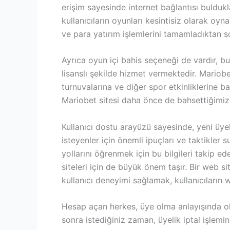
erişim sayesinde internet bağlantısı buldukl
kullanıcıların oyunları kesintisiz olarak oy
ve para yatırım işlemlerini tamamladıktan s
Ayrıca oyun içi bahis seçeneği de vardır, b
lisanslı şekilde hizmet vermektedir. Mariobet
turnuvalarına ve diğer spor etkinliklerine 
Mariobet sitesi daha önce de bahsettiğimiz 
Kullanıcı dostu arayüzü sayesinde, yeni üye
isteyenler için önemli ipuçları ve taktikler
yollarını öğrenmek için bu bilgileri takip ed
siteleri için de büyük önem taşır. Bir web si
kullanıcı deneyimi sağlamak, kullanıcıların
Hesap açan herkes, üye olma anlayışında ol
sonra istediğiniz zaman, üyelik iptal işlemini