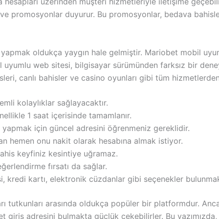
 hesapları üzerinden müşteri hizmetleriyle iletişime geçebilir
ve promosyonlar duyurur. Bu promosyonlar, bedava bahisler, 
apmak oldukça yaygın hale gelmiştir. Mariobet mobil uyumlu
 uyumlu web sitesi, bilgisayar sürümünden farksız bir dene
leri, canlı bahisler ve casino oyunları gibi tüm hizmetlerden
mli kolaylıklar sağlayacaktır.
ellikle 1 saat içerisinde tamamlanır.
ş yapmak için güncel adresini öğrenmeniz gereklidir.
an hemen onu nakit olarak hesabına almak istiyor.
bahis keyfiniz kesintiye uğramaz.
ğerlendirme fırsatı da sağlar.
 kredi kartı, elektronik cüzdanlar gibi seçenekler bulunmak
arı tutkunları arasında oldukça popüler bir platformdur. Anc
giriş adresini bulmakta güçlük çekebilirler. Bu yazımızda, e