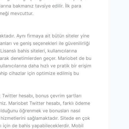
arına bakmanız tavsiye edilir. İlk para
eneği mevcuttur.
tadır. Aynı firmaya ait bütün siteler yine
ları ve geniş seçenekleri ile güvenilirliği
sanslı bahis siteleri, kullanıcılarına
 olarak denetimlerden geçer. Mariobet de bu
llanıcılarına daha hızlı ve pratik bir erişim
ip cihazlar için optimize edilmiş bu
 Twitter hesabı, bonus çevrim şartları
iniz. Mariobet Twitter hesabı, farklı ödeme
olduğunu öğrenmek ve bonusları nasıl
a hizmetlerini sağlamaktadır. Sitede en çok
 için de bahis yapabileceklerdir. Mobil