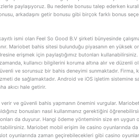
izlerle paylaşıyoruz. Bu nedenle bonusu talep ederken kurall
nusu, arkadaşını getir bonusu gibi birçok farklı bonus seç
yıtlı ismi olan Feel So Good B.V şirketi bünyesinde çalışmak
anır. Mariobet bahis sitesi bulunduğu piyasanın en yüksek oran
sine erişmek için paylaştığımız butonları kullanabilirsiniz. Li
 zamanda, kullanıcı bilgilerini koruma altına alır ve düzenli
 güvenli ve sorunsuz bir bahis deneyimi sunmaktadır. Firma, ku
eti de sağlamaktadır. Android ve iOS işletim sistemine sah
a akıcı hale getirir.
gi verir ve güvenli bahis yapmanın önemini vurgular. Mariobet
aldığınız bonusları nasıl kullanmanız gerektiğini öğrenebilirs
syonları da duyurur. Hangi ödeme yönteminin size en uygun 
tabilirsiniz. Mariobet mobil erişim ile casino oyunlarında d
lot oyunlarında zaman geçirebilecekleri gibi casino oyunları