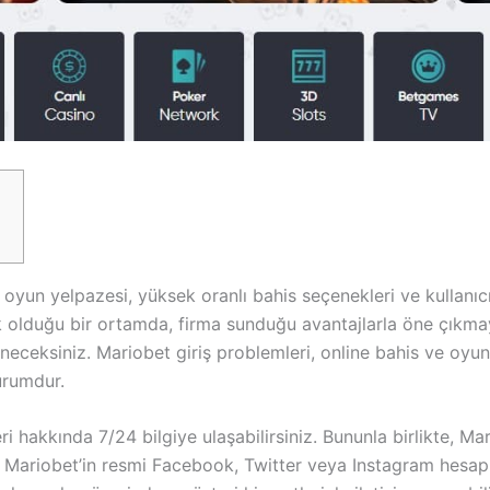
 oyun yelpazesi, yüksek oranlı bahis seçenekleri ve kullanıc
olduğu bir ortamda, firma sunduğu avantajlarla öne çıkmayı 
ineceksiniz. Mariobet giriş problemleri, online bahis ve oyu
durumdur.
ri hakkında 7/24 bilgiye ulaşabilirsiniz. Bununla birlikte, Ma
ır. Mariobet’in resmi Facebook, Twitter veya Instagram hesapla