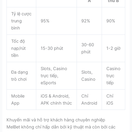
A
thủ B
Tỷ lệ cược
trung
95%
92%
90%
bình
Tốc độ
30-60
nạp/rút
15-30 phút
1-2 giờ
phút
tiền
Slots, Casino
Casino
Đa dạng
Slots,
trực tiếp,
trực
trò chơi
Casino
eSports
tiếp
Mobile
iOS & Android,
Chỉ
Chỉ
App
APK chính thức
Android
iOS
Khuyến mãi và hỗ trợ khách hàng chuyên nghiệp
MelBet không chỉ hấp dẫn bởi kỹ thuật mà còn bởi các