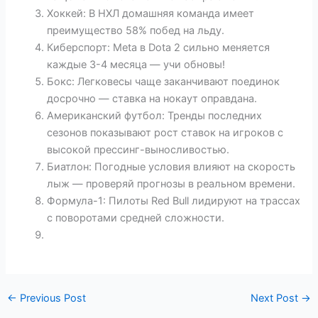
Хоккей: В НХЛ домашняя команда имеет
преимущество 58% побед на льду.
Киберспорт: Meta в Dota 2 сильно меняется
каждые 3-4 месяца — учи обновы!
Бокс: Легковесы чаще заканчивают поединок
досрочно — ставка на нокаут оправдана.
Американский футбол: Тренды последних
сезонов показывают рост ставок на игроков с
высокой прессинг-выносливостью.
Биатлон: Погодные условия влияют на скорость
лыж — проверяй прогнозы в реальном времени.
Формула-1: Пилоты Red Bull лидируют на трассах
с поворотами средней сложности.
←
Previous Post
Next Post
→