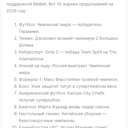
поддержкой Melbet. Вот 10 жарких предсказаний на
2026 год:
Футбол: Чемпионат мира — победитель:
Германия.
Теннис: Джокович возьмёт минимум 2 Больших
Шлема.
Киберспорт: Dota 2 — победа Team Spirit на The
International.
Хоккей на льду: Россия выиграет Чемпионат
мира.
Формула-1: Макс Ферстаппен тройной чемпион.
Бокс: Усик защитит титул в супертяжёлом весе.
Американский футбол: Kansas City Chiefs
получат суперкубок.
Биатлон: Марте Фуркад вновь лидер сезона.
Настольный теннис: Китайская сборная —
безоговорочные чемпионы.
Единоборства UFC: Ислам Махачев станет