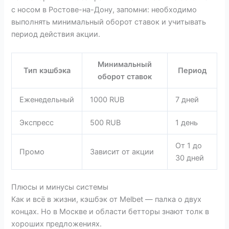
с носом в Ростове-на-Дону, запомни: необходимо
выполнять минимальный оборот ставок и учитывать
период действия акции.
Минимальный
Тип кэшбэка
Период
оборот ставок
Еженедельный
1000 RUB
7 дней
Экспресс
500 RUB
1 день
От 1 до
Промо
Зависит от акции
30 дней
Плюсы и минусы системы
Как и всё в жизни, кэшбэк от Melbet — палка о двух
концах. Но в Москве и области бетторы знают толк в
хороших предложениях.