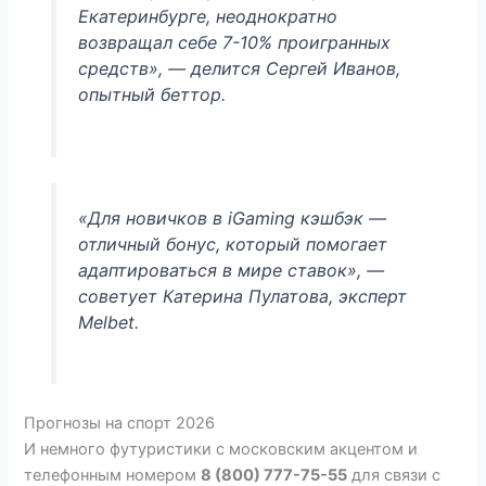
Екатеринбурге, неоднократно
возвращал себе 7-10% проигранных
средств», — делится Сергей Иванов,
опытный беттор.
«Для новичков в iGaming кэшбэк —
отличный бонус, который помогает
адаптироваться в мире ставок», —
советует Катерина Пулатова, эксперт
Melbet.
Прогнозы на спорт 2026
И немного футуристики с московским акцентом и
телефонным номером
8 (800) 777-75-55
для связи с