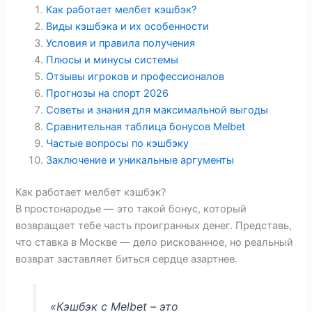
Как работает мелбет кэшбэк?
Виды кэшбэка и их особенности
Условия и правила получения
Плюсы и минусы системы
Отзывы игроков и профессионалов
Прогнозы на спорт 2026
Советы и знания для максимальной выгоды
Сравнительная таблица бонусов Melbet
Частые вопросы по кэшбэку
Заключение и уникальные аргументы
Как работает мелбет кэшбэк?
В простонародье — это такой бонус, который
возвращает тебе часть проигранных денег. Представь,
что ставка в Москве — дело рискованное, но реальный
возврат заставляет биться сердце азартнее.
«Кэшбэк с Melbet – это