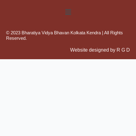
Menu
© 2023 Bharatiya Vidya Bhavan Kolkata Kendra | All Rights
Reserved.
Website designed by R G D