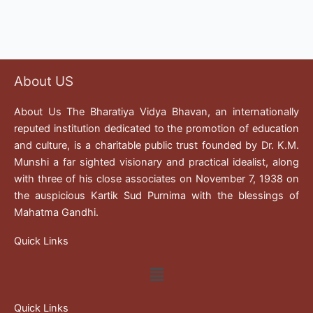
About US
About Us The Bharatiya Vidya Bhavan, an internationally
reputed institution dedicated to the promotion of education
and culture, is a charitable public trust founded by Dr. K.M.
Munshi a far sighted visionary and practical idealist, along
with three of his close associates on November 7, 1938 on
the auspicious Kartik Sud Purnima with the blessings of
Mahatma Gandhi.
Quick Links
Menu
Quick Links