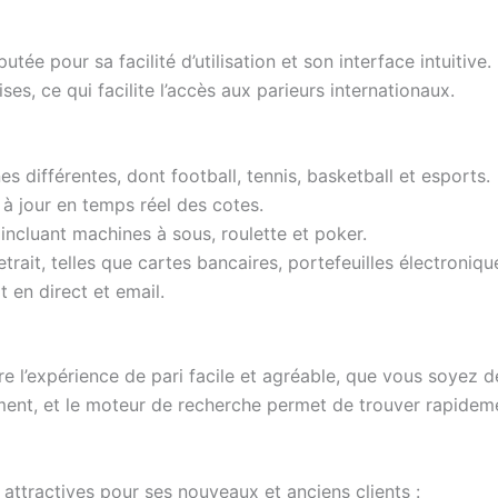
utée pour sa facilité d’utilisation et son interface intuitive
es, ce qui facilite l’accès aux parieurs internationaux.
nes différentes, dont football, tennis, basketball et esports.
 à jour en temps réel des cotes.
incluant machines à sous, roulette et poker.
rait, telles que cartes bancaires, portefeuilles électroniq
t en direct et email.
e l’expérience de pari facile et agréable, que vous soyez 
ment, et le moteur de recherche permet de trouver rapidem
attractives pour ses nouveaux et anciens clients :