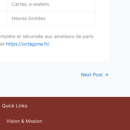
Cartes, e-wallets
Heures limitées
mplète et sécurisée aux amateurs de paris
iel
https://octagone.fr/
.
Next Post
→
Quick Links
Vision & Mission