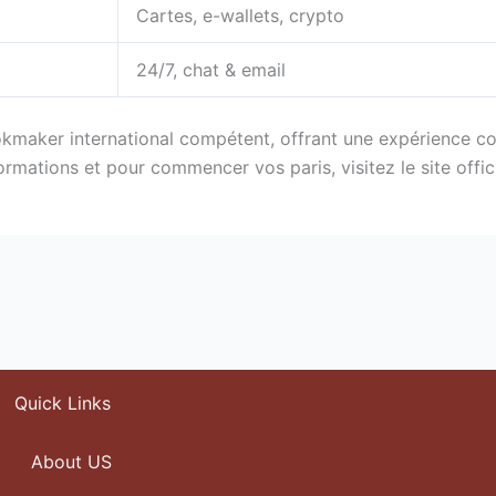
Cartes, e-wallets, crypto
24/7, chat & email
maker international compétent, offrant une expérience co
ormations et pour commencer vos paris, visitez le site offic
Quick Links
About US