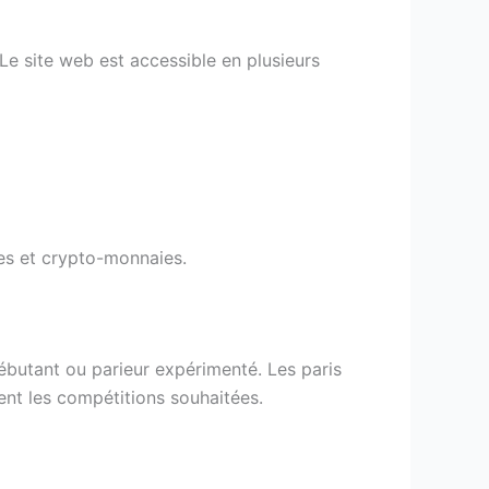
. Le site web est accessible en plusieurs
ues et crypto-monnaies.
débutant ou parieur expérimenté. Les paris
ent les compétitions souhaitées.