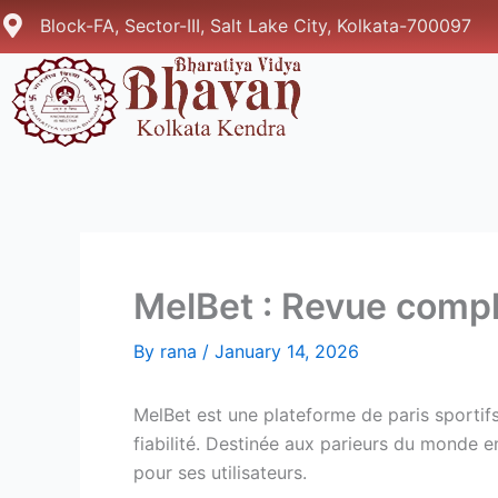
Skip
Block-FA, Sector-III, Salt Lake City, Kolkata-700097
to
content
MelBet : Revue compl
By
rana
/
January 14, 2026
MelBet est une plateforme de paris sportifs
fiabilité. Destinée aux parieurs du monde 
pour ses utilisateurs.