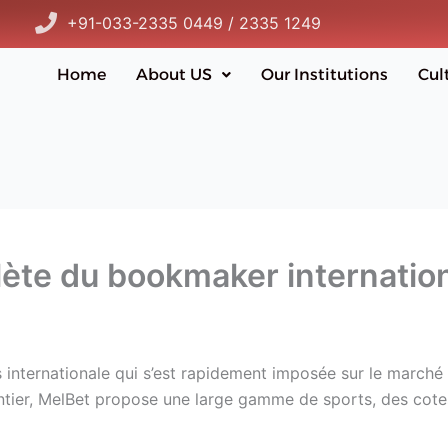
+91-033-2335 0449 / 2335 1249
Home
About US
Our Institutions
Cul
ète du bookmaker internation
 internationale qui s’est rapidement imposée sur le marché g
entier, MelBet propose une large gamme de sports, des cote