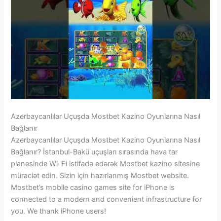
Azerbaycanlılar Uçuşda Mostbet Kazino Oyunlarına Nasıl
Bağlanır
Azerbaycanlılar Uçuşda Mostbet Kazino Oyunlarına Nasıl
Bağlanır? İstanbul-Bakü uçuşları sırasında hava tar
planesinde Wi-Fi istifadə edərək Mostbet kazino sitesine
müraciət edin. Sizin için hazırlanmış Mostbet website.
Mostbet’s mobile casino games site for iPhone is
connected to a modern and convenient infrastructure for
you. We thank iPhone users!