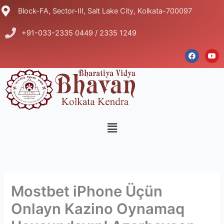
Skip
Block-FA, Sector-III, Salt Lake City, Kolkata-700097
to
content
+91-033-2335 0449 / 2335 1249
F
Y
a
o
c
u
e
t
b
u
o
b
o
e
k
Menu
Mostbet iPhone Üçün
Onlayn Kazino Oynamaq