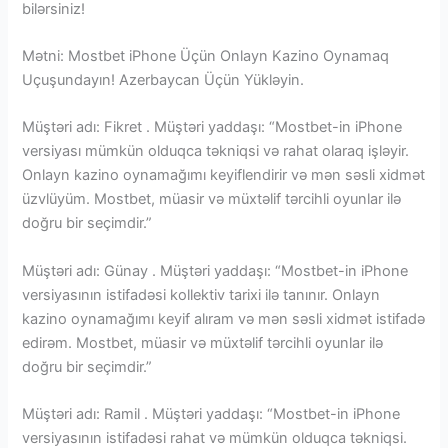
bilərsiniz!
Mətni: Mostbet iPhone Üçün Onlayn Kazino Oynamaq
Uçuşundayın! Azerbaycan Üçün Yükləyin.
Müştəri adı: Fikret . Müştəri yaddaşı: “Mostbet-in iPhone
versiyası mümkün olduqca təkniqsi və rahat olaraq işləyir.
Onlayn kazino oynamağımı keyiflendirir və mən səsli xidmət
üzvlüyüm. Mostbet, müasir və müxtəlif tərcihli oyunlar ilə
doğru bir seçimdir.”
Müştəri adı: Günay . Müştəri yaddaşı: “Mostbet-in iPhone
versiyasının istifadəsi kollektiv tarixi ilə tanınır. Onlayn
kazino oynamağımı keyif alıram və mən səsli xidmət istifadə
edirəm. Mostbet, müasir və müxtəlif tərcihli oyunlar ilə
doğru bir seçimdir.”
Müştəri adı: Ramil . Müştəri yaddaşı: “Mostbet-in iPhone
versiyasının istifadəsi rahat və mümkün olduqca təkniqsi.