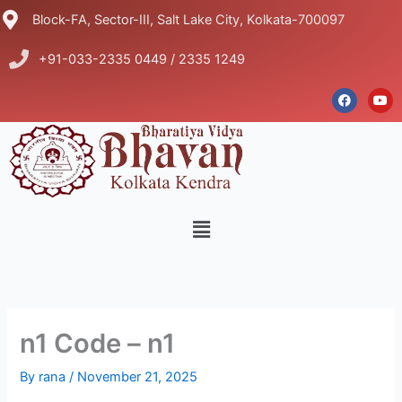
Skip
Block-FA, Sector-III, Salt Lake City, Kolkata-700097
to
content
+91-033-2335 0449 / 2335 1249
F
Y
a
o
c
u
e
t
b
u
o
b
o
e
k
Menu
n1 Code – n1
By
rana
/
November 21, 2025