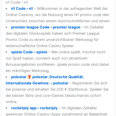
n1 Code – n1
n1 Code – n1
– Willkommen in der aufregenden Welt der
Online-Casinos, wo die Nutzung eines N1 promo code den
Unterschied zwischen einem durchschnittlichen und einem
premier league Code – premier league
– Im Zeitalter
des digitalen Glücksspiels haben sich Premier League
Promo Code zu einem unverzichtbaren Werkzeug für
leidenschaftliche Online Casino Spieler
spiele Code – spiele
– Wer online spielt, möchte nicht
nur Spaß haben, sondern auch von attraktiven
Bonusangeboten profitieren. spiele promo code sind dabei
ein mächtiges Werkzeug,
polestar
polestar: Deutsche Qualität,
internationale Gewinne. – polestar
– Registrieren Sie sich
bei polestar und erhalten Sie 200 € Startbonus. Spielen Sie
die besten Slots und Live-Games Deutschlands sofort
online.
rocketply app – rocketply
– Im digitalen Zeitalter
gewinnen Online-Casino-Apps zunehmend an Beliebtheit.