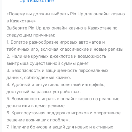
Up в Казахстане
«Почему вы должны выбрать Pin Up для онлайн-казино
в Казахстане»
Выберите Pin Up для онлайн-казино в Казахстане по
следующим причинам:
1. Богатое разнообразие игровых автоматов и
табличных игр, включая классические и новые релизы.
2. Наличие крупных джекпотов и возможность
выигрыша существенной суммы денег.
3. Безопасность и защищенность персональных
данных, соблюдаемые казино.
4. Удобный и интуитивно понятный интерфейс,
доступный на разных устройствах.
5. Возможность играть в онлайн-казино на реальные
деньги или в демо-режиме.
6. Круглосуточная поддержка игроков и оперативное
решение возникших проблем.
7. Наличие бонусов и акций для новых и активных