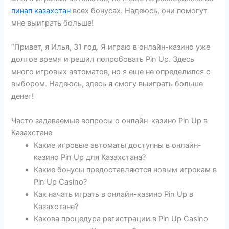
пинап казахстан
всех бонусах. Надеюсь, они помогут
мне выиграть больше!
“Привет, я Илья, 31 год. Я играю в онлайн-казино уже
долгое время и решил попробовать Pin Up. Здесь
много игровых автоматов, но я еще не определился с
выбором. Надеюсь, здесь я смогу выиграть больше
денег!
Часто задаваемые вопросы о онлайн-казино Pin Up в
Казахстане
Какие игровые автоматы доступны в онлайн-
казино Pin Up для Казахстана?
Какие бонусы предоставляются новым игрокам в
Pin Up Casino?
Как начать играть в онлайн-казино Pin Up в
Казахстане?
Какова процедура регистрации в Pin Up Casino