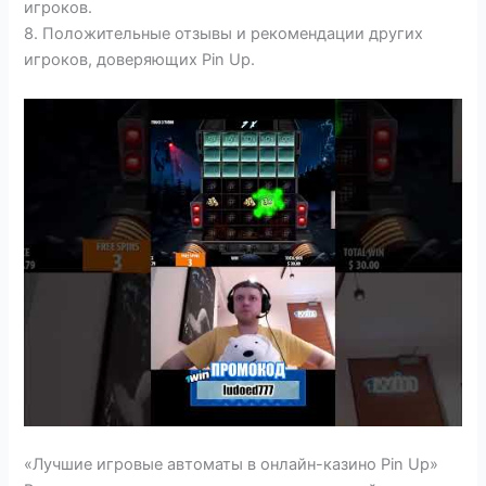
игроков.
8. Положительные отзывы и рекомендации других
игроков, доверяющих Pin Up.
«Лучшие игровые автоматы в онлайн-казино Pin Up»