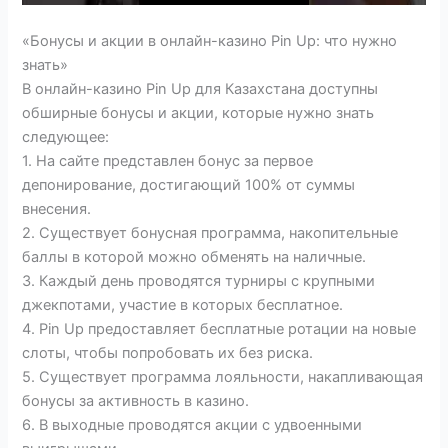
«Бонусы и акции в онлайн-казино Pin Up: что нужно
знать»
В онлайн-казино Pin Up для Казахстана доступны
обширные бонусы и акции, которые нужно знать
следующее:
1. На сайте представлен бонус за первое
депонирование, достигающий 100% от суммы
внесения.
2. Существует бонусная программа, накопительные
баллы в которой можно обменять на наличные.
3. Каждый день проводятся турниры с крупными
джекпотами, участие в которых бесплатное.
4. Pin Up предоставляет бесплатные ротации на новые
слоты, чтобы попробовать их без риска.
5. Существует программа лояльности, накапливающая
бонусы за активность в казино.
6. В выходные проводятся акции с удвоенными