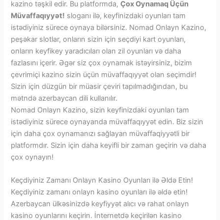
kazino təşkil edir. Bu platformda,
Çox Oynamaq Üçün
Müvaffaqıyyət!
sloganı ilə, keyfinizdaki oyunları tam
istədiyiniz sürece oynaya bilərsiniz. Nomad Onlayn Kazino,
peşəkar slotlar, onların sizin için seçdiyi kart oyunları,
onların keyfikey yaradıcıları olan zil oyunları və daha
fazlasını içerir. Əgər siz çox oynamak istəyirsiniz, bizim
çevrimiçi kazino sizin üçün müvaffaqıyyət olan seçimdir!
Sizin için düzgün bir müasir çeviri tapılmadığından, bu
mətndə azerbaycan dili kullanılır.
Nomad Onlayn Kazino, sizin keyfinizdaki oyunları tam
istədiyiniz sürece oynayanda müvaffaqıyyət edin. Biz sizin
için daha çox oynamanızı sağlayan müvaffaqiyyətli bir
platformdır. Sizin için daha keyifli bir zaman geçirin və daha
çox oynayın!
Keçdiyiniz Zamanı Onlayn Kasino Oyunları ilə Əldə Etin!
Keçdiyiniz zamanı onlayn kasino oyunları ilə əldə etin!
Azerbaycan ülkəsinizdə keyfiyyət alıcı və rahat onlayn
kasino oyunlarını keçirin. İnternetdə keçirilən kasino