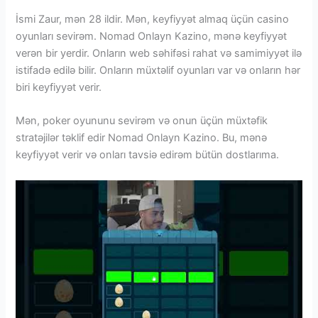
İsmi Zaur, mən 28 ildir. Mən, keyfiyyət almaq üçün casino
oyunları sevirəm. Nomad Onlayn Kazino, mənə keyfiyyət
verən bir yerdir. Onların web səhifəsi rahat və samimiyyət ilə
istifadə edilə bilir. Onların müxtəlif oyunları var və onların hər
biri keyfiyyət verir.
Mən, poker oyununu sevirəm və onun üçün müxtəfik
stratəjilər təklif edir Nomad Onlayn Kazino. Bu, mənə
keyfiyyət verir və onları tavsiə edirəm bütün dostlarıma.