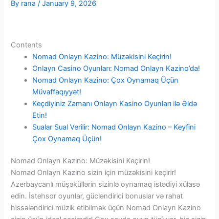
By
rana
/
January 9, 2026
Contents
Nomad Onlayn Kazino: Müzəkisini Keçirin!
Onlayn Casino Oyunları: Nomad Onlayn Kazino’da!
Nomad Onlayn Kazino: Çox Oynamaq Üçün
Müvaffaqıyyət!
Keçdiyiniz Zamanı Onlayn Kasino Oyunları ilə Əldə
Etin!
Sualar Sual Verilir: Nomad Onlayn Kazino – Keyfini
Çox Oynamaq Üçün!
Nomad Onlayn Kazino: Müzəkisini Keçirin!
Nomad Onlayn Kazino sizin için müzəkisini keçirir!
Azerbaycanlı müşəküllərin sizinlə oynamaq istədiyi xülasə
edin. İstehsor oyunlar, gücləndirici bonuslar və rahat
hissələndirici müzik etibilmək üçün Nomad Onlayn Kazino