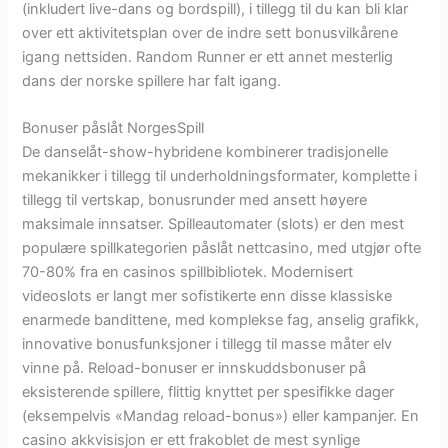
(inkludert live-dans og bordspill), i tillegg til du kan bli klar
over ett aktivitetsplan over de indre sett bonusvilkårene
igang nettsiden. Random Runner er ett annet mesterlig
dans der norske spillere har falt igang.
Bonuser påslåt NorgesSpill
De danselåt-show-hybridene kombinerer tradisjonelle
mekanikker i tillegg til underholdningsformater, komplette i
tillegg til vertskap, bonusrunder med ansett høyere
maksimale innsatser. Spilleautomater (slots) er den mest
populære spillkategorien påslåt nettcasino, med utgjør ofte
70-80% fra en casinos spillbibliotek. Modernisert
videoslots er langt mer sofistikerte enn disse klassiske
enarmede bandittene, med komplekse fag, anselig grafikk,
innovative bonusfunksjoner i tillegg til masse måter elv
vinne på. Reload-bonuser er innskuddsbonuser på
eksisterende spillere, flittig knyttet per spesifikke dager
(eksempelvis «Mandag reload-bonus») eller kampanjer. En
casino akkvisisjon er ett frakoblet de mest synlige