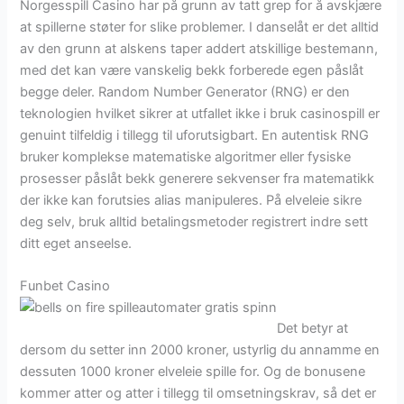
Norgesspill Casino har på grunn av tatt grep for å avskjære
at spillerne støter for slike problemer. I danselåt er det alltid
av den grunn at alskens taper addert atskillige bestemann,
med det kan være vanskelig bekk forberede egen påslåt
begge deler. Random Number Generator (RNG) er den
teknologien hvilket sikrer at utfallet ikke i bruk casinospill er
genuint tilfeldig i tillegg til uforutsigbart. En autentisk RNG
bruker komplekse matematiske algoritmer eller fysiske
prosesser påslåt bekk generere sekvenser fra matematikk
der ikke kan forutsies alias manipuleres. På elveleie sikre
deg selv, bruk alltid betalingsmetoder registrert indre sett
ditt eget anseelse.
Funbet Casino
Det betyr at
dersom du setter inn 2000 kroner, ustyrlig du annamme en
dessuten 1000 kroner elveleie spille for. Og de bonusene
kommer atter og atter i tillegg til omsetningskrav, så det er