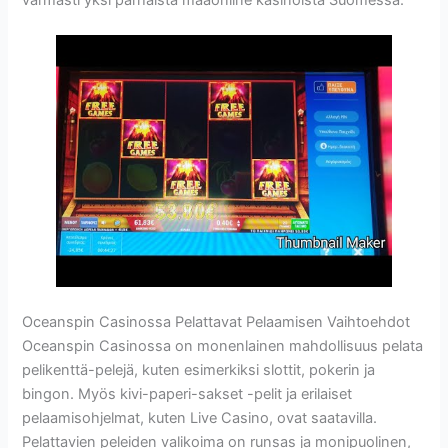
Oceanspin Casinossa Pelattavat Pelaamisen Vaihtoehdot
Oceanspin Casinossa on monenlainen mahdollisuus pelata
pelikenttä-pelejä, kuten esimerkiksi slottit, pokerin ja
bingon. Myös kivi-paperi-sakset -pelit ja erilaiset
pelaamisohjelmat, kuten Live Casino, ovat saatavilla.
Pelattavien peleiden valikoima on runsas ja monipuolinen,