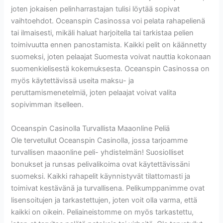
joten jokaisen pelinharrastajan tulisi löytää sopivat
vaihtoehdot. Oceanspin Casinossa voi pelata rahapelienä
tai ilmaisesti, mikäli haluat harjoitella tai tarkistaa pelien
toimivuutta ennen panostamista. Kaikki pelit on käännetty
suomeksi, joten pelaajat Suomesta voivat nauttia kokonaan
suomenkielisestä kokemuksesta. Oceanspin Casinossa on
myös käytettävissä useita maksu- ja
peruttamismenetelmiä, joten pelaajat voivat valita
sopivimman itselleen.
Oceanspin Casinolla Turvallista Maaonline Peliä
Ole tervetullut Oceanspin Casinolla, jossa tarjoamme
turvallisen maaonline peli- yhdistelmän! Suosiolliset
bonukset ja runsas pelivalikoima ovat käytettävissäni
suomeksi. Kaikki rahapelit käynnistyvät tilattomasti ja
toimivat kestävänä ja turvallisena. Pelikumppanimme ovat
lisensoitujen ja tarkastettujen, joten voit olla varma, että
kaikki on oikein. Peliaineistomme on myös tarkastettu,