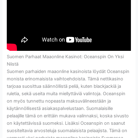
Suomen Parhaat Maaonline Kasinot: Oceanspin On Yksi
Niistä
Suomen parhaiden maaonline kasinoista löydät Oceanspin
monista erinomaisista vaihtoehdoista. Tämä nettikasino
tarjoaa suosittua säännöllistä peliä, kuten blackjackiä ja
ruletia, sekä useita muita miellyttäviä valintoja. Oceanspin
on myös tunnettu nopeasta maksuvälineestään ja
käytännöllisestä asiakaspalvelustaan. Suomalaisille
pelaajille tämä on erittäin mukava valinnaksi, koska sivusto
on käytettävissä suomeksi. Lisäksi Oceanspin on saanut
suositeltavia arvosteluja suomalaisista pelaajista. Tämä on
varmasti yksi parhaista maaonline kasinoista Suomessa.