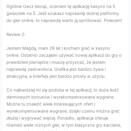
Ogólnie rzecz biorąc, oceniam tę aplikację kasyno na 5
gwiazdek na 5. Jeśli szukasz naprawdę dobrej platformy
do gier online, to naprawdę warto ją spróbować. Polecam!
Review 2:
Jestem Magdą, mam 28 lat i kocham grać w kasyno
online. Ostatnio zacząłam używać nowej aplikacji do gry o
prawdziwe pieniądze i muszę przyznać, że jestem
naprawdę zadowolona. Grafika jest bardzo żywa i
atrakcyjna, a interfejs jest bardzo prosty w użyciu.
Co najbardziej mi się podoba w tej aplikacji, to duża ilość
darmowych bonusów i wyrekompensowane wygrane.
Można tu znaleźć wiele interesujących ofert i
wyrekompensowane wygrane, dzięki czemu można grać
dłużej i wygrywać więcej. Ponadto, aplikacja oferuje
również wiele różnych gier, w tym klasyczne gry karciane,