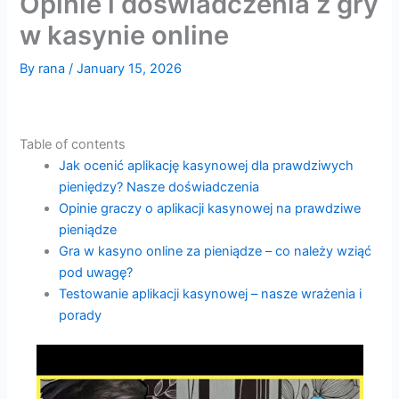
Opinie i doświadczenia z gry
w kasynie online
By
rana
/
January 15, 2026
Table of contents
Jak ocenić aplikację kasynowej dla prawdziwych
pieniędzy? Nasze doświadczenia
Opinie graczy o aplikacji kasynowej na prawdziwe
pieniądze
Gra w kasyno online za pieniądze – co należy wziąć
pod uwagę?
Testowanie aplikacji kasynowej – nasze wrażenia i
porady