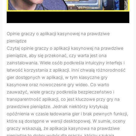
Opinie graczy o aplikacji kasynowej na prawdziwe
pieniądze
Czytaj opinie graczy o aplikacji kasynowej na prawdziwe
pieniądze, aby się przekonać, czy warta jest ona
zainstalowania. Wiele osób podkreśla intuicyjny interfejs i
łatwość korzystania z aplikacji. Inni chwalą różnorodność
gier dostępnych w aplikacji, w tym klasyczne gry
kasynowe oraz nowoczesne gry wideo. Co warto
zauważyć, wiele graczy podkreśla bezpieczeństwo i
transparentność aplikacji, co jest kluczowe przy gry na
prawdziwe pieniądze. Jednak niektórzy krytykują
opóźnienia w czasie ładowania gier i brak pewnych funkcji,
które są dostępne w wersji desktopowej. W sumie, oceny
graczy wskazują, że aplikacja kasynowa na prawdziwe
pieniądze to dobry wybór dla graczy, którzy szukają