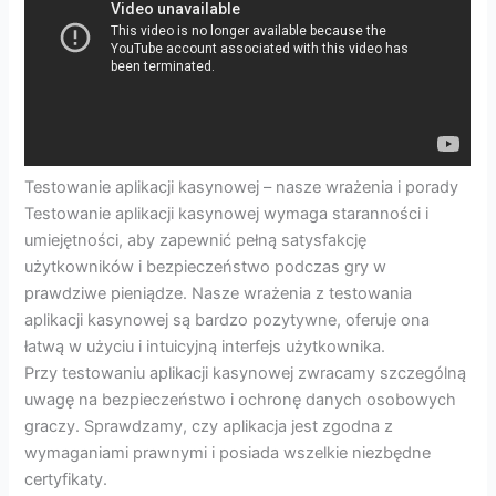
Testowanie aplikacji kasynowej – nasze wrażenia i porady
Testowanie aplikacji kasynowej wymaga staranności i
umiejętności, aby zapewnić pełną satysfakcję
użytkowników i bezpieczeństwo podczas gry w
prawdziwe pieniądze. Nasze wrażenia z testowania
aplikacji kasynowej są bardzo pozytywne, oferuje ona
łatwą w użyciu i intuicyjną interfejs użytkownika.
Przy testowaniu aplikacji kasynowej zwracamy szczególną
uwagę na bezpieczeństwo i ochronę danych osobowych
graczy. Sprawdzamy, czy aplikacja jest zgodna z
wymaganiami prawnymi i posiada wszelkie niezbędne
certyfikaty.