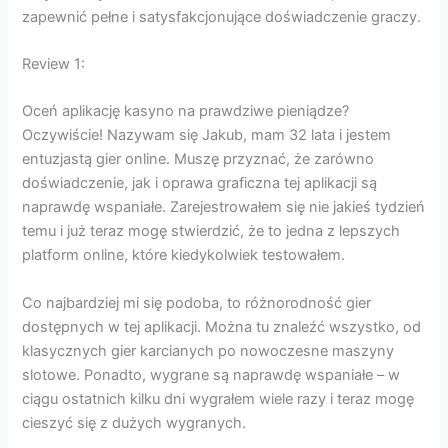
zapewnić pełne i satysfakcjonujące doświadczenie graczy.
Review 1:
Oceń aplikację kasyno na prawdziwe pieniądze?
Oczywiście! Nazywam się Jakub, mam 32 lata i jestem
entuzjastą gier online. Muszę przyznać, że zarówno
doświadczenie, jak i oprawa graficzna tej aplikacji są
naprawdę wspaniałe. Zarejestrowałem się nie jakieś tydzień
temu i już teraz mogę stwierdzić, że to jedna z lepszych
platform online, które kiedykolwiek testowałem.
Co najbardziej mi się podoba, to różnorodność gier
dostępnych w tej aplikacji. Można tu znaleźć wszystko, od
klasycznych gier karcianych po nowoczesne maszyny
slotowe. Ponadto, wygrane są naprawdę wspaniałe – w
ciągu ostatnich kilku dni wygrałem wiele razy i teraz mogę
cieszyć się z dużych wygranych.