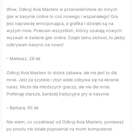
Wow, Odkryj Avia Masters w przeciwieństwie do innych
gier w kasynie online to coś nowego i wspaniałego! Gra
jest naprawdę emocjonująca, a grafika i dźwięki są na
wyżym nivie. Polecam wszystkim, którzy szukają nowych
wyzwań w świecie gier online. Dzięki temu slotowi, to jakby
odkrywam kasyno na nowo!
– Mateusz, 28 lat
Odkryj Avia Masters to dobra zabawa, ale nie jest to dla
mnie. Jest za szybkie i zbyt wiele odbywa się na ekranie
naraz. Może dla młodszych graczy, ale nie dla mnie.
Preferuję starsze, bardziej tradycyjne gry w kasynie.
– Barbara, 65 lat
Nie wiem, co oczekiwać od Odkryj Avia Masters, ponieważ
po prostu nie działa poprawnie na moim komputerze.