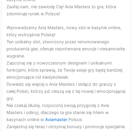
Zaufaj nam, nie zawiodę Cię! Avia Masters to gra, która
zdominuje rynek w Polsce!
Wprowadzamy Avia Masters, nowy slot w kasynie online,
który wstrząśnie Polskę!
Ten unikalny slot, stworzony przez renomowanego
producenta gier, oferuje niezrównane emocje i niesamowite
wygrane.
Zapoznaj się z nowoczesnym designem i unikalnymi
funkcjami, które sprawią, że Twoje sesje gry będą bardziej
emocjonujące niż kiedykolwiek.
Dowiedz się więcej o Avia Masters i dołącz do graczy z
całej Polski, którzy już cieszą się z tej nowej i emocjonującej
gry.
Nie czekaj dłużej, rozpocznij swoją przygodę z Avia
Masters i odkryj, dlaczego ta gra stanie się hitem w
kasynach online w
Aviamaster
Polsce.
Zarejestruj się teraz i otrzymaj bonusy i promocje specjalnie