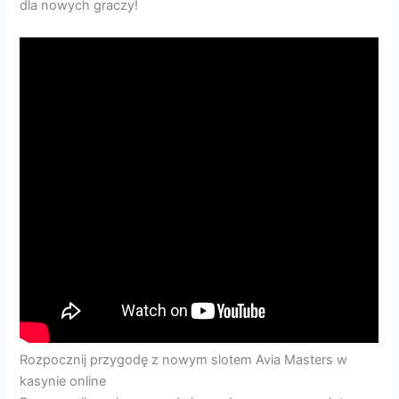
dla nowych graczy!
Rozpocznij przygodę z nowym slotem Avia Masters w
kasynie online