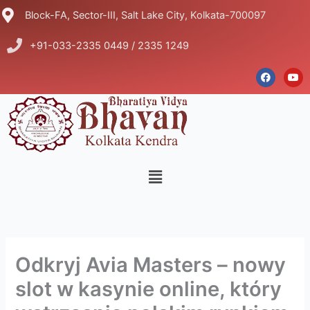
Skip
Block-FA, Sector-III, Salt Lake City, Kolkata-700097
to
content
+91-033-2335 0449 / 2335 1249
F
Y
a
o
c
u
e
t
b
u
o
b
o
e
k
Menu
Odkryj Avia Masters – nowy
slot w kasynie online, który