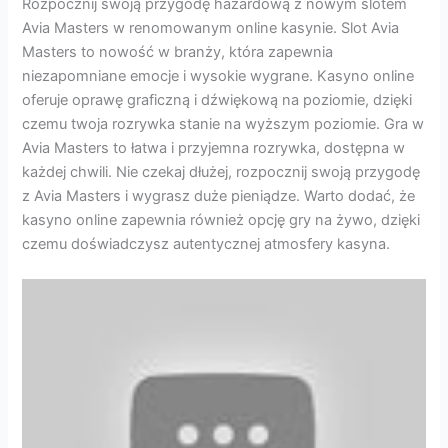
Rozpocznij swoją przygodę hazardową z nowym slotem
Avia Masters w renomowanym online kasynie. Slot Avia
Masters to nowość w branży, która zapewnia
niezapomniane emocje i wysokie wygrane. Kasyno online
oferuje oprawę graficzną i dźwiękową na poziomie, dzięki
czemu twoja rozrywka stanie na wyższym poziomie. Gra w
Avia Masters to łatwa i przyjemna rozrywka, dostępna w
każdej chwili. Nie czekaj dłużej, rozpocznij swoją przygodę
z Avia Masters i wygrasz duże pieniądze. Warto dodać, że
kasyno online zapewnia również opcję gry na żywo, dzięki
czemu doświadczysz autentycznej atmosfery kasyna.