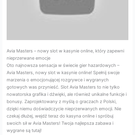
Avia Masters – nowy slot w kasynie online, który zapewni
nieprzerwane emocje
Oto najnowsza sensacja w świecie gier hazardowych –
Avia Masters, nowy slot w kasynie online! Spełnij swoje
marzenia o emocjonującej rozgrywce i wygranych
gotowych was przynieść. Slot Avia Masters to nie tylko
nowatorska grafika i dźwięki, ale również unikalne funkcje i
bonusy. Zaprojektowany z myślą o graczach z Polski,
dzięki niemu doświadczycie nieprzerwanych emocji. Nie
czekaj dłużej, wejdź teraz do kasyna online i spróbuj
swoich sił w Avia Masters! Twoja najlepsza zabawa i
wygrane są tutaj!