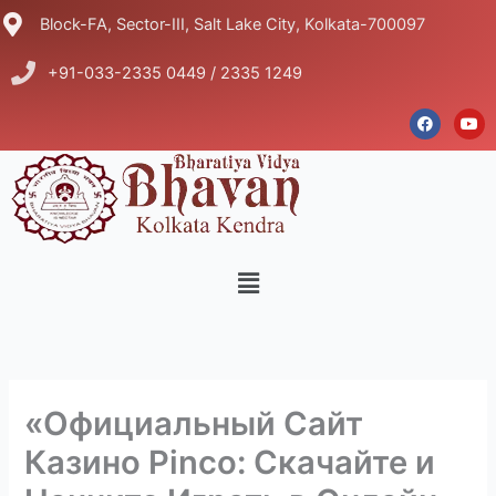
Skip
Block-FA, Sector-III, Salt Lake City, Kolkata-700097
to
content
+91-033-2335 0449 / 2335 1249
F
Y
a
o
c
u
e
t
b
u
o
b
o
e
k
Menu
«Официальный Сайт
Казино Pinco: Скачайте и