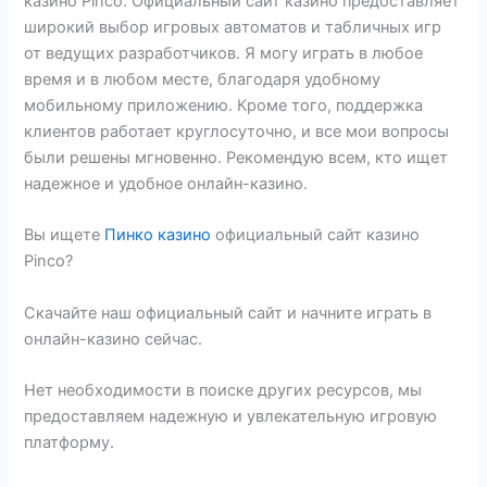
казино Pinco. Официальный сайт казино предоставляет
широкий выбор игровых автоматов и табличных игр
от ведущих разработчиков. Я могу играть в любое
время и в любом месте, благодаря удобному
мобильному приложению. Кроме того, поддержка
клиентов работает круглосуточно, и все мои вопросы
были решены мгновенно. Рекомендую всем, кто ищет
надежное и удобное онлайн-казино.
Вы ищете
Пинко казино
официальный сайт казино
Pinco?
Скачайте наш официальный сайт и начните играть в
онлайн-казино сейчас.
Нет необходимости в поиске других ресурсов, мы
предоставляем надежную и увлекательную игровую
платформу.