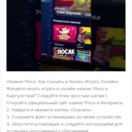
«Казино Pinco: Как Скачать и Начать Играть Онлайн»
Желаете начать играть в онлайн-казино Pinco в
Кыргызстане? Следуйте этим простым шагам:1.
Откройте официальный сайт казино Pinco в Интернете.
2. Найдите и нажмите кнопку «Скачать».
3. Сохраните файл установщика на своем устройстве.
4. Запустите установщик и следуйте инструкциям для
установки программного обеспечения.