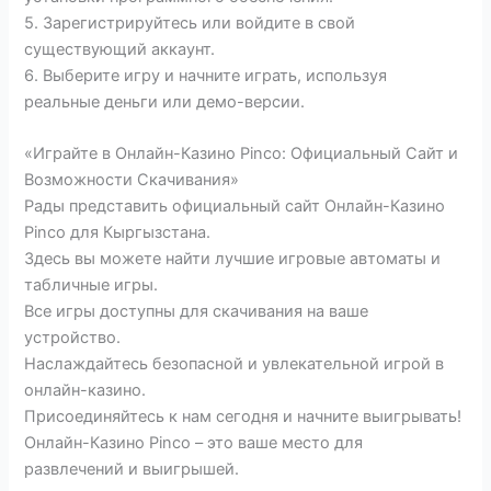
5. Зарегистрируйтесь или войдите в свой
существующий аккаунт.
6. Выберите игру и начните играть, используя
реальные деньги или демо-версии.
«Играйте в Онлайн-Казино Pinco: Официальный Сайт и
Возможности Скачивания»
Рады представить официальный сайт Онлайн-Казино
Pinco для Кыргызстана.
Здесь вы можете найти лучшие игровые автоматы и
табличные игры.
Все игры доступны для скачивания на ваше
устройство.
Наслаждайтесь безопасной и увлекательной игрой в
онлайн-казино.
Присоединяйтесь к нам сегодня и начните выигрывать!
Онлайн-Казино Pinco – это ваше место для
развлечений и выигрышей.