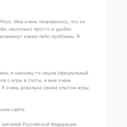
Pinco. Мне очень понравилось, что он
лён, насколько просто и удобно
 возникнут какие-либо проблемы. Я
азино, и наконец-то нашла официальный
ла с игры в слоты, и мне очень
. Я очень довольна своим опытом игры
ьном сайте.
сех жителей Российской Федерации.