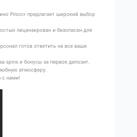
ино Pinco» предлагает широкий выбор
ностью лицензирован и безопасен для
рсонал готов ответить на все ваши
а spins и бонусы за первое депозит.
любную атмосферу.
 с нами!