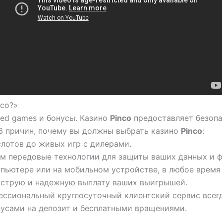
co?»
ied games и бонусы. Казино
Pinco
предоставляет безоп
 6 причин, почему вы должны выбрать казино
Pinco
:
слотов до живых игр с дилерами.
ем передовые технологии для защиты ваших данных и 
мпьютере или на мобильном устройстве, в любое время
ыструю и надежную выплату ваших выигрышей.
ессиональный круглосуточный клиентский сервис всегд
онусами на депозит и бесплатными вращениями.