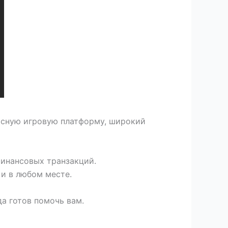
асную игровую платформу, широкий
финансовых транзакций.
 и в любом месте.
а готов помочь вам.