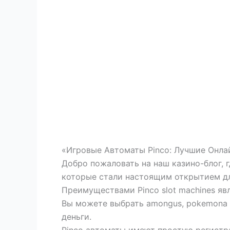
«Игровые Автоматы Pinco: Лучшие Онла
Добро пожаловать на наш казино-блог, 
которые стали настоящим открытием дл
Преимуществами Pinco slot machines яв
Вы можете выбрать amongus, pokemona и
деньги.