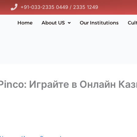
+91-033-2335 0449 / 2335 1249
Home
About US
Our Institutions
Cul
inco: Играйте в Онлайн Каз