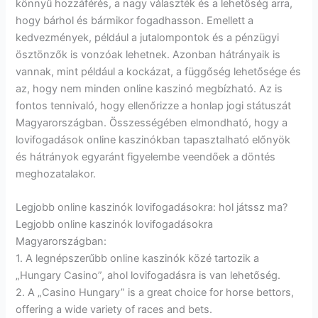
könnyű hozzáférés, a nagy választék és a lehetőség arra,
hogy bárhol és bármikor fogadhasson. Emellett a
kedvezmények, például a jutalompontok és a pénzügyi
ösztönzők is vonzóak lehetnek. Azonban hátrányaik is
vannak, mint például a kockázat, a függőség lehetősége és
az, hogy nem minden online kaszinó megbízható. Az is
fontos tennivaló, hogy ellenőrizze a honlap jogi státuszát
Magyarországban. Összességében elmondható, hogy a
lovifogadások online kaszinókban tapasztalható előnyök
és hátrányok egyaránt figyelembe veendőek a döntés
meghozatalakor.
Legjobb online kaszinók lovifogadásokra: hol játssz ma?
Legjobb online kaszinók lovifogadásokra
Magyarországban:
1. A legnépszerűbb online kaszinók közé tartozik a
„Hungary Casino”, ahol lovifogadásra is van lehetőség.
2. A „Casino Hungary” is a great choice for horse bettors,
offering a wide variety of races and bets.