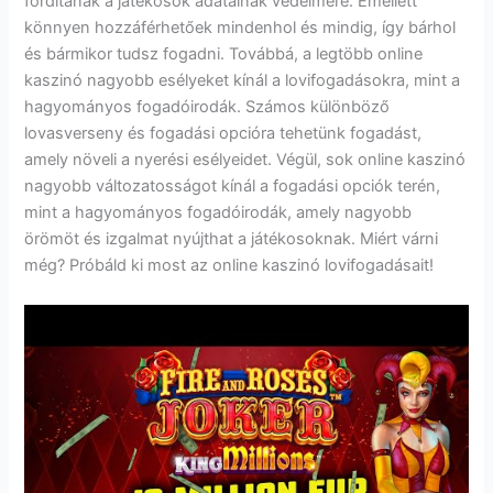
fordítanak a játékosok adatainak védelmére. Emellett
könnyen hozzáférhetőek mindenhol és mindig, így bárhol
és bármikor tudsz fogadni. Továbbá, a legtöbb online
kaszinó nagyobb esélyeket kínál a lovifogadásokra, mint a
hagyományos fogadóirodák. Számos különböző
lovasverseny és fogadási opcióra tehetünk fogadást,
amely növeli a nyerési esélyeidet. Végül, sok online kaszinó
nagyobb változatosságot kínál a fogadási opciók terén,
mint a hagyományos fogadóirodák, amely nagyobb
örömöt és izgalmat nyújthat a játékosoknak. Miért várni
még? Próbáld ki most az online kaszinó lovifogadásait!