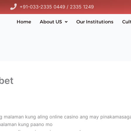
+91-033-2335 0449 / 2335 1249
Home
About US
Our Institutions
Cul
bet
g malaman kung aling online casino ang may pinakamasag
 malaman kung paano mo