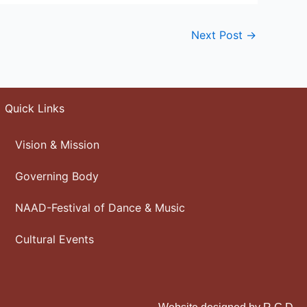
Next Post
→
Quick Links
Vision & Mission
Governing Body
NAAD-Festival of Dance & Music
Cultural Events