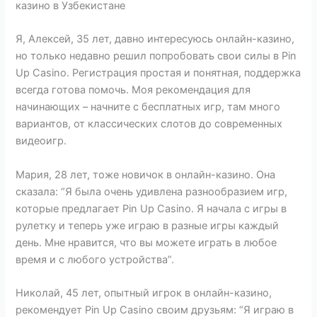
казино в Узбекистане
Я, Алексей, 35 лет, давно интересуюсь онлайн-казино,
но только недавно решил попробовать свои силы в Pin
Up Casino. Регистрация простая и понятная, поддержка
всегда готова помочь. Моя рекомендация для
начинающих – начните с бесплатных игр, там много
вариантов, от классических слотов до современных
видеоигр.
Мария, 28 лет, тоже новичок в онлайн-казино. Она
сказала: “Я была очень удивлена разнообразием игр,
которые предлагает Pin Up Casino. Я начала с игры в
рулетку и теперь уже играю в разные игры каждый
день. Мне нравится, что вы можете играть в любое
время и с любого устройства”.
Николай, 45 лет, опытный игрок в онлайн-казино,
рекомендует Pin Up Casino своим друзьям: “Я играю в