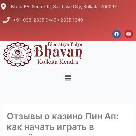
Skip
Block-FA, Sector-III, Salt Lake City, Kolkata-700097
to
content
+91-033-2335 0449 / 2335 1249
F
Y
a
o
c
u
e
t
b
u
o
b
o
e
k
Menu
Отзывы о казино Пин Ап:
как начать играть в