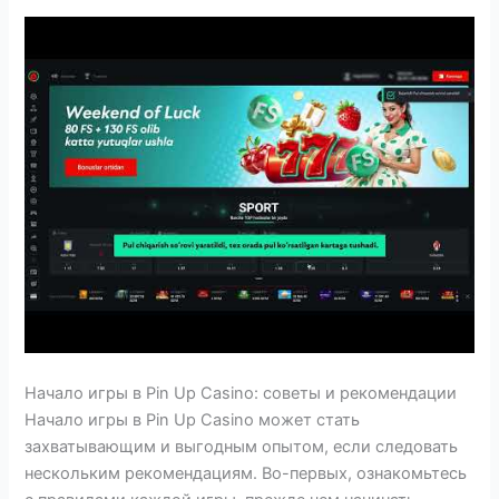
Начало игры в Pin Up Casino: советы и рекомендации
Начало игры в Pin Up Casino может стать
захватывающим и выгодным опытом, если следовать
нескольким рекомендациям. Во-первых, ознакомьтесь