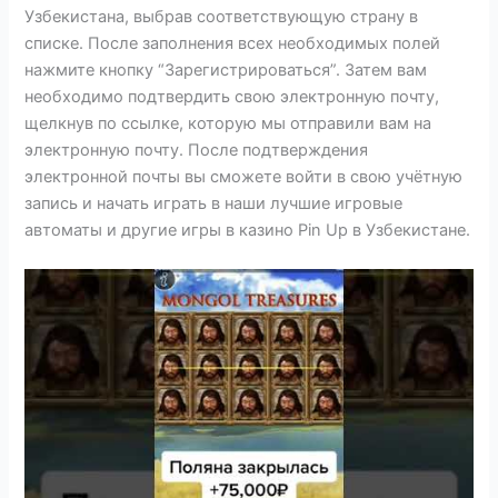
Узбекистана, выбрав соответствующую страну в
списке. После заполнения всех необходимых полей
нажмите кнопку “Зарегистрироваться”. Затем вам
необходимо подтвердить свою электронную почту,
щелкнув по ссылке, которую мы отправили вам на
электронную почту. После подтверждения
электронной почты вы сможете войти в свою учётную
запись и начать играть в наши лучшие игровые
автоматы и другие игры в казино Pin Up в Узбекистане.