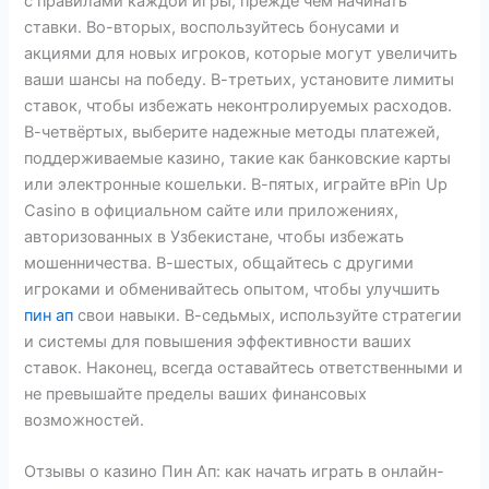
с правилами каждой игры, прежде чем начинать
ставки. Во-вторых, воспользуйтесь бонусами и
акциями для новых игроков, которые могут увеличить
ваши шансы на победу. В-третьих, установите лимиты
ставок, чтобы избежать неконтролируемых расходов.
В-четвёртых, выберите надежные методы платежей,
поддерживаемые казино, такие как банковские карты
или электронные кошельки. В-пятых, играйте вPin Up
Casino в официальном сайте или приложениях,
авторизованных в Узбекистане, чтобы избежать
мошенничества. В-шестых, общайтесь с другими
игроками и обменивайтесь опытом, чтобы улучшить
пин ап
свои навыки. В-седьмых, используйте стратегии
и системы для повышения эффективности ваших
ставок. Наконец, всегда оставайтесь ответственными и
не превышайте пределы ваших финансовых
возможностей.
Отзывы о казино Пин Ап: как начать играть в онлайн-