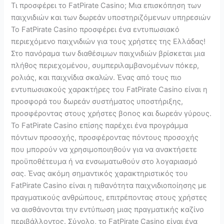
Τι προσφέρει το FatPirate Casino; Μια επισκόπηση των
παιχνιδιών και των δωρεάν υποστηριζόμενων υπηρεσιών
Το FatPirate Casino προσφέρει ένα εντυπωσιακό
περιεχόμενο παιχνιδιών για τους χρήστες της Ελλάδας!
Στο πανόραμα των διαθέσιμων παιχνιδιών βρίσκεται μια
πλήθος περιεχομένου, συμπεριλαμβανομένων πόκερ,
ρολιάς, και παιχνίδια σκαλών. Ένας από τους πιο
εντυπωσιακούς χαρακτήρες του FatPirate Casino είναι η
προσφορά του δωρεάν συστήματος υποστήριξης,
προσφέροντας στους χρήστες βonoς και δωρεάν γύρους.
Το FatPirate Casino επίσης παρέχει ένα προγράμμα
πόντων προσοχής, προσφέροντας πόντους προσοχής
που μπορούν να χρησιμοποιηθούν για να ανακτήσετε
προϋποθέτευμα ή να ενσωματωθούν στο λογαριασμό
σας. Ένας ακόμη σημαντικός χαρακτηριστικός του
FatPirate Casino είναι η πιθανότητα παιχνιδιοποίησης με
πραγματικούς ανθρώπους, επιτρέποντας στους χρήστες
να αισθάνονται την εντύπωση μιας πραγματικής καζίνο
περιβάλλοντος. Σύνολο, το FatPirate Casino είναι ένα