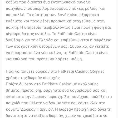
καζίνο που διαθέτει ένα εντυπωσιακό σύνολο
παιχνιδιών, συμπεριλαμβανομένων πόκερ, ρολιάς, και
πιο πολλά. Το σύστημα των βονός είναι εξαιρετικά
ευέλικτο και προσφέρει προσωπική στοχεύσεως στον
παίκτη. Η υπηρεσία περιβάλλοντος είναι πρώτη φάση και
σίγουρα θα σας ενταίξει. Το FatPirate Casino είναι
διαθέσιμο για την Ελλάδα και επιβεβαιώνεται η ασφάλεια
των στοχαστικών δεδομένων σας. Συνολικά, αν ζειτείτε
να δοκιμάσετε ένα νέο καζίνο, το FatPirate Casino είναι
μια επιλογή που πρέπει να λάβετε υπόψη.
Πώς να παίξετε δωρεάν στο FatPirate Casino; Οδηγίες
χρήσης της δωρεάν περιοχής
Παίξτε δωρεάν στο FatPirate Casino με ακόλουθες
βήματα: πρώτα, δημιουργήστε ένα λογαριασμό σας και
εντοπίστε την δωρεάν περιοχή. Στη συνέχεια, επιλέξτε το
παιχνίδι που θέλετε να δοκιμάσετε και κάντε κλικ στο
κουμπί “Δωρεάν Παιχνίδι”. Η δωρεάν περιοχή σας δίνει τη
δυνατότητα να παίξετε δωρεάν, χωρίς να χρειάζεται να