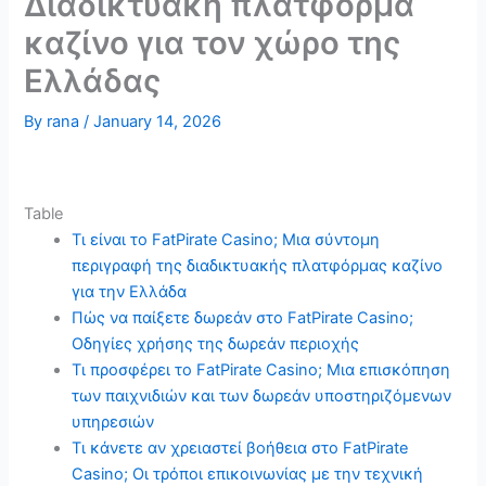
Διαδικτυακή πλατφόρμα
καζίνο για τον χώρο της
Ελλάδας
By
rana
/
January 14, 2026
Table
Τι είναι το FatPirate Casino; Μια σύντομη
περιγραφή της διαδικτυακής πλατφόρμας καζίνο
για την Ελλάδα
Πώς να παίξετε δωρεάν στο FatPirate Casino;
Οδηγίες χρήσης της δωρεάν περιοχής
Τι προσφέρει το FatPirate Casino; Μια επισκόπηση
των παιχνιδιών και των δωρεάν υποστηριζόμενων
υπηρεσιών
Τι κάνετε αν χρειαστεί βοήθεια στο FatPirate
Casino; Οι τρόποι επικοινωνίας με την τεχνική