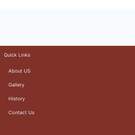
Quick Links
About US
Gallery
History
Contact Us