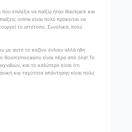
 που επιλέξα να παίξω ήταν Blackjack και
αίξεις online είναι πολύ πρόκειται να
τουργεί το ιστότοπο. Συνολικά, πολύ
ου με αυτό το καζίνο όνλαιν αλλά ήδη
ο Boomzinocasino είναι πέρα από όλα! Το
χνιδιών, και το καλύτερο είναι ότι
κανική και ταχύτητα απάντησης είναι πολύ