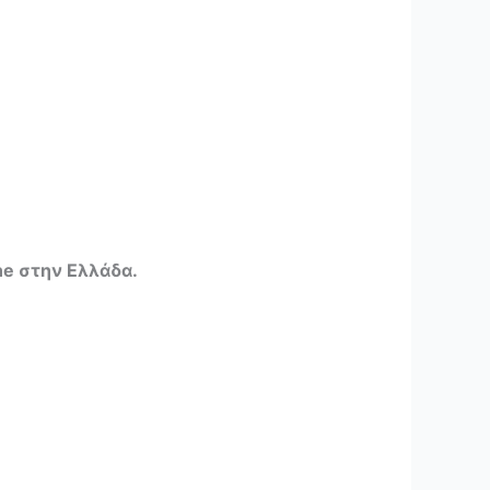
ne στην Ελλάδα.