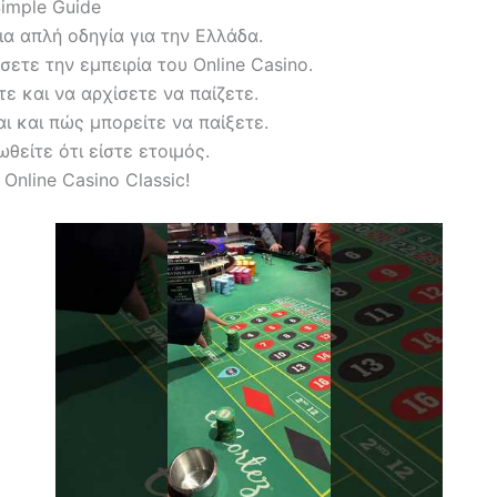
Simple Guide
α απλή οδηγία για την Ελλάδα.
ετε την εμπειρία του Online Casino.
τε και να αρχίσετε να παίζετε.
αι και πώς μπορείτε να παίξετε.
θείτε ότι είστε ετοιμός.
nline Casino Classic!