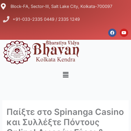
Skip
Block-FA, Sector-III, Salt Lake City, Kolkata-700097
to
content
+91-033-2335 0449 / 2335 1249
F
Y
a
o
c
u
e
t
b
u
o
b
o
e
k
Menu
Παίξτε στο Spinanga Casino
και Συλλέξτε Πόντους