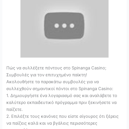
Πώς να συλλέξετε πόντους στο Spinanga Casino;
Συμβουλές για τον επιτυχημένο παίκτη!
Ακολουθήστε τα παρακάτω συμβουλές για να
συλλεχθούν σημαντικοί πόντοι στο Spinanga Casino:
1. Δημιουργήστε ένα λογαριασμό σας και αναλάβετε το
καλύτερο εκπαιδευτικό πρόγραμμα πριν ξεκινήσετε να
παίζετε.
2. Επιλέξτε τους κανόνες που είστε σίγουρος ότι ξέρεις
να παίζεις καλά και να βγάλεις περισσότερες