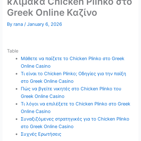
κλίμακα Chicken Plinko στο
Greek Online Καζίνο
By
rana
/
January 6, 2026
Table
Μάθετε να παίζετε το Chicken Plinko στο Greek
Online Casino
Τι είναι το Chicken Plinko; Οδηγίες για την παίξη
στο Greek Online Casino
Πώς να βγείτε νικητές στο Chicken Plinko του
Greek Online Casino
Τι λόγοι να επιλέξετε το Chicken Plinko στο Greek
Online Casino
Συναξιζόμενες στρατηγικές για το Chicken Plinko
στο Greek Online Casino
Συχνές Ερωτήσεις