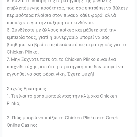
5. Κάντε τη δοκιμή της στρατηγικής της μεγάλης
επιβλεπόμενης ποσότητας, που σας επιτρέπει να βάλετε
περισσότερα πλαίσια στον πίνακα κάθε φορά, αλλά
προσέχετε για την αύξηση του κινδύνου.
6. Συνδέεστε με άλλους παίκες και μάθετε από την
εμπειρία τους, γιατί η συνεργασία μπορεί να σας
βοηθήσει να βρείτε τις ιδεαλεστέρες στρατηγικές για το
Chicken Plinko.
7. Μην Ξεχνάτε ποτέ ότι το Chicken Plinko είναι ένα
παιχνίδι τύχης, και ότι η στρατηγική σας δεν μπορεί να
εγγυηθεί να σας φέρει νίκη. Έχετε ψυχή!
Συχνές Ερωτήσεις
1. Τι είναι το χρησιμοποιώντας την κλίμακα Chicken
Plinko;
2. Πώς μπορώ να παίξω το Chicken Plinko στο Greek
Online Casino;