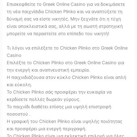
Επισκεφθείτε το Greek Online Casino για να δοκιμάσετε
τη νέα παιχνídιδα Chicken Plinko και να αναπτύξετε τη
δύναμή σας να είστε νικητές. Μην ξεχνάτε ότι η τύχη
είναι αποκλειστικά σας, αλλά με τη σωστή στρατηγική
μπορείτε να περαστείτε στο επίπεδο του νικητή!
Τι λόγοι να επιλέξετε το Chicken Plinko στο Greek Online
Casino
Επιλέξτε το Chicken Plinko στο Greek Online Casino για
την ενεργή και αναπνευστική εμπειρία.
Η παιχνιδιάζουσα στον κύκλο Chicken Plinko είναι απλή
και εύκολη.
Το Chicken Plinko σάς προσφέρει την ευκαιρία να
κερδίσετε πολλές δωρεάν γύρους.
Το παιχνίδι διαθέτει επίσης μια υψηλή επιστροφή
ποσοστού .
Η γραφική του Chicken Plinko είναι υψηλής ποιότητας
και προσφέρει μια ενεργή περιγραφή.
Το Chicken Plinko είναι μια εκλεκτική επιλογή για όλες