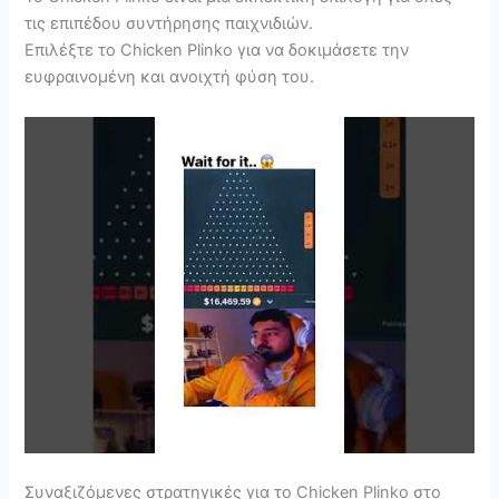
τις επιπέδου συντήρησης παιχνιδιών.
Επιλέξτε το Chicken Plinko για να δοκιμάσετε την
ευφραινομένη και ανοιχτή φύση του.
Συναξιζόμενες στρατηγικές για το Chicken Plinko στο