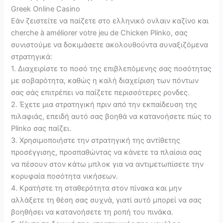
Greek Online Casino
Εάν ζειστείτε να παίζετε στο ελληνικό ονλαιν καζίνο και
cherche à améliorer votre jeu de Chicken Plinko, σας
συνιστούμε να δοκιμάσετε ακολουθούντα συναξιζόμενα
στρατηγικά:
1. Διαχειρίστε το ποσό της επιβλεπόμενης σας ποσότητας
με σοβαρότητα, καθώς η καλή διαχείριση των πόντων
σας σάς επιτρέπει να παίζετε περισσότερες ρονδες.
2. Έχετε μια στρατηγική πριν από την εκπαίδευση της
πιλαφιάς, επειδή αυτό σας βοηθά να κατανοήσετε πώς το
Plinko σας παίζει.
3. Χρησιμοποιήστε την στρατηγική της αντίθετης
προσέγγισης, προσπαθώντας να κάνετε τα πλαίσια σας
να πέσουν στον κάτω μπλοκ για να αντιμετωπίσετε την
κορυφαία ποσότητα νικήσεων.
4. Κρατήστε τη σταθερότητα στον πίνακα και μην
αλλάξετε τη θέση σας συχνά, γιατί αυτό μπορεί να σας
βοηθήσει να κατανοήσετε τη ροπή του πινάκα.