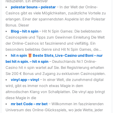
reduzieren. Ein effektiver
polestar bouns – polestar
– In der Welt der Online-
Casinos gibt es viele Möglichkeiten, zusätzliche Vorteile zu
erlangen. Einer der spannendsten Aspekte ist der Polestar
Bonus. Dieser
Blog – hit n spin
– Hit N Spin Games: Die beliebtesten
Casinospiele und Tipps zum Gewinnen Einleitung Die Welt
der Online-Casinos ist faszinierend und vielfältig. Ein
besonders beliebtes Genre sind Hit N Spin Games, die…
hit n spin
Beste Slots, Live-Casino und Boni – nur
bei hit n spin. – hit n spin
– Deutschlands Nr.1 Online-
Casino hit n spin wartet auf Sie. Bei Registrierung erhalten
Sie 200 € Bonus und Zugang zu exklusiven Casinospielen.
vinyl app – vinyl
– In einer Welt, die zunehmend digital
wird, gibt es immer noch etwas Magie in dem
altmodischen Klang von Schallplatten. Die vinyl app bringt
diese Magie in die
mr bet Code – mr bet
– Willkommen im faszinierenden
Universum des Online-Glücksspiels, wo jede Wette, jeder