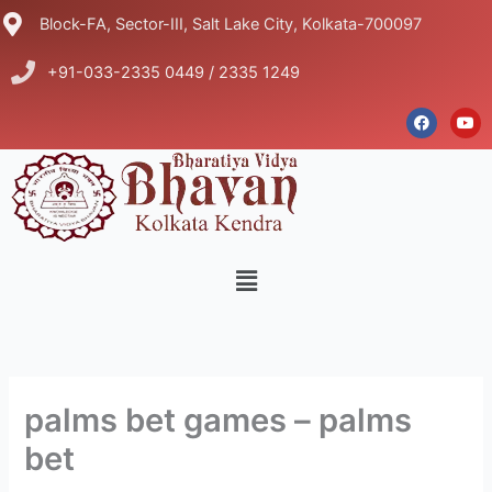
Skip
Block-FA, Sector-III, Salt Lake City, Kolkata-700097
to
content
+91-033-2335 0449 / 2335 1249
F
Y
a
o
c
u
e
t
b
u
o
b
o
e
k
Menu
palms bet games – palms
bet