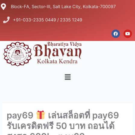
Skip
Block-FA, Sector-III, Salt Lake City, Kolkata-700097
to
content
+91-033-2335 0449 / 2335 1249
F
Y
a
o
c
u
e
t
b
u
o
b
o
e
k
Menu
pay69
เล่นสล็อตที่ pay69
รับเครดิตฟรี 50 บาท ถอนได้