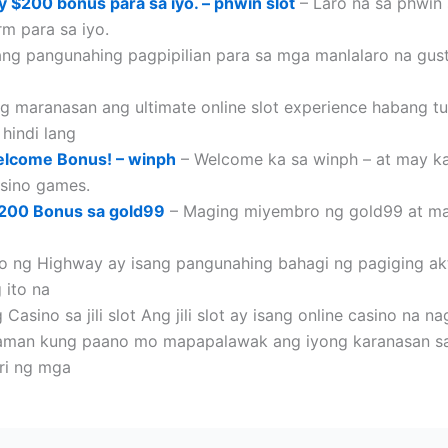
y $200 bonus para sa iyo. – phwin slot
– Laro na sa phwin
m para sa iyo.
ang pangunahing pagpipilian para sa mga manlalaro na gu
g maranasan ang ultimate online slot experience habang t
hindi lang
elcome Bonus! – winph
– Welcome ka sa winph – at may k
sino games.
200 Bonus sa gold99
– Maging miyembro ng gold99 at ma
o ng Highway ay isang pangunahing bahagi ng pagiging a
 ito na
asino sa jili slot Ang jili slot ay isang online casino na na
man kung paano mo mapapalawak ang iyong karanasan sa 
ri ng mga