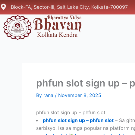
Skip
Block-FA, Sector-III, Salt Lake City, Kolkata-700097
to
content
phfun slot sign up – 
By
rana
/
November 8, 2025
phfun slot sign up – phfun slot
phfun slot sign up – phfun slot
– Sa git
serbisyo. Isa sa mga popular na platform 