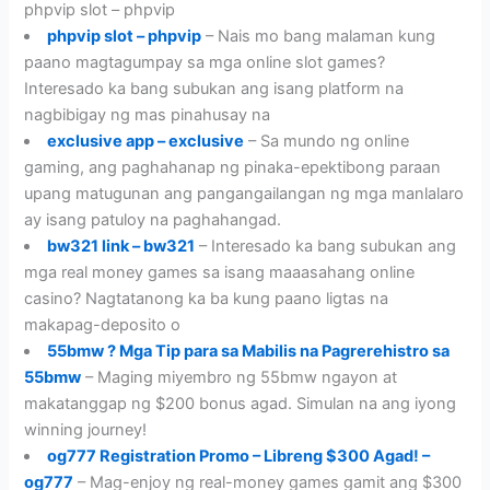
phpvip slot – phpvip
phpvip slot – phpvip
– Nais mo bang malaman kung
paano magtagumpay sa mga online slot games?
Interesado ka bang subukan ang isang platform na
nagbibigay ng mas pinahusay na
exclusive app – exclusive
– Sa mundo ng online
gaming, ang paghahanap ng pinaka-epektibong paraan
upang matugunan ang pangangailangan ng mga manlalaro
ay isang patuloy na paghahangad.
bw321 link – bw321
– Interesado ka bang subukan ang
mga real money games sa isang maaasahang online
casino? Nagtatanong ka ba kung paano ligtas na
makapag-deposito o
55bmw ? Mga Tip para sa Mabilis na Pagrerehistro sa
55bmw
– Maging miyembro ng 55bmw ngayon at
makatanggap ng $200 bonus agad. Simulan na ang iyong
winning journey!
og777 Registration Promo – Libreng $300 Agad! –
og777
– Mag-enjoy ng real-money games gamit ang $300