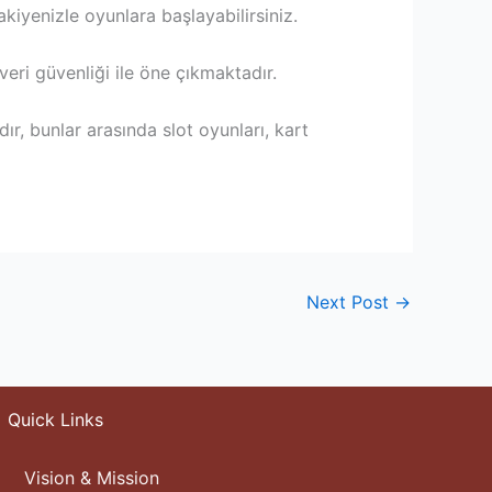
iyenizle oyunlara başlayabilirsiniz.
ri güvenliği ile öne çıkmaktadır.
 bunlar arasında slot oyunları, kart
Next Post
→
Quick Links
Vision & Mission