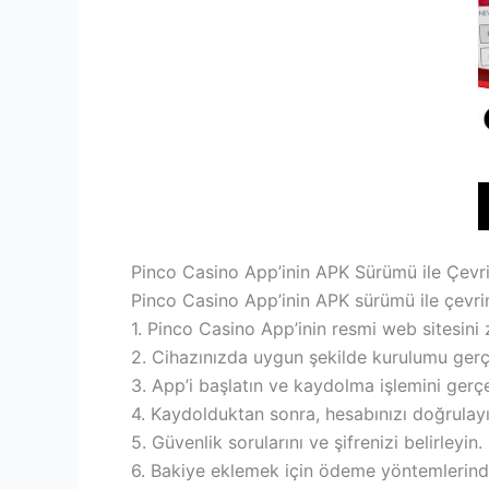
Pinco Casino App’inin APK Sürümü ile Çevri
Pinco Casino App’inin APK sürümü ile çevrim
1. Pinco Casino App’inin resmi web sitesini
2. Cihazınızda uygun şekilde kurulumu gerçe
3. App’i başlatın ve kaydolma işlemini gerçe
4. Kaydolduktan sonra, hesabınızı doğrulayı
5. Güvenlik sorularını ve şifrenizi belirleyin.
6. Bakiye eklemek için ödeme yöntemlerinde