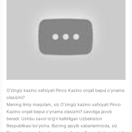
O’zingiz kazino xafsiyati Pinco Kazino orqali bepul o’ynama
olasizmi?
Mening ilmiy maqolam, siz O’zingiz kazino xafsiyati Pinco
Kazino orqali bepul o’ynama olasizmi? savoliga javob
beradi. Ushbu savol to’g’ri keltirilgan Uzbekiston
Respublikasi bo’yicha. Bizning ajoyib xabarlarimizda, siz