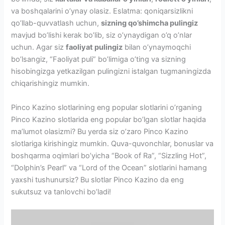
va boshqalarini o’ynay olasiz. Eslatma: qoniqarsizlikni
qo’llab-quvvatlash uchun,
sizning qo’shimcha pulingiz
mavjud bo’lishi kerak bo’lib, siz o’ynaydigan o’q o’nlar
uchun. Agar siz
faoliyat pulingiz
bilan o’ynaymoqchi
bo’lsangiz, “Faoliyat puli” bo’limiga o’ting va sizning
hisobingizga yetkazilgan pulingizni istalgan tugmaningizda
chiqarishingiz mumkin.
Pinco Kazino slotlarining eng popular slotlarini o’rganing
Pinco Kazino slotlarida eng popular bo’lgan slotlar haqida
ma’lumot olasizmi? Bu yerda siz o’zaro Pinco Kazino
slotlariga kirishingiz mumkin. Quva-quvonchlar, bonuslar va
boshqarma oqimlari bo’yicha “Book of Ra”, “Sizzling Hot”,
“Dolphin’s Pearl” va “Lord of the Ocean” slotlarini hamang
yaxshi tushunursiz? Bu slotlar Pinco Kazino da eng
sukutsuz va tanlovchi bo’ladi!