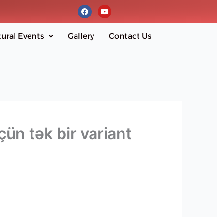
F
Y
a
o
c
u
e
t
b
u
tural Events
Gallery
Contact Us
o
b
o
e
k
ün tək bir variant