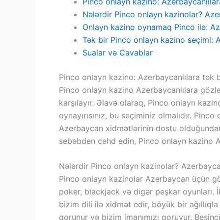
Pinco onlayn kazino: Azerbaycanlılar
Nələrdir Pinco onlayn kazinolar? A
Onlayn kazino oynamaq Pinco ilə: Az
Tək bir Pinco onlayn kazino seçimi:
Sualar və Cavablar
Pinco onlayn kazino: Azerbaycanlılara tək 
Pinco onlayn kazino Azerbaycanlılara gözləy
karşılayır. Əlavə olaraq, Pinco onlayn kazino
oynayırısınız, bu seçiminiz olmalıdır. Pinco
Azerbaycan xidmətlərinin dostu olduğundan, 
sebəbden cəhd edin, Pinco onlayn kazino Az
Nələrdir Pinco onlayn kazinolar? Azerbay
Pinco onlayn kazinolar Azerbaycan üçün gözlə
poker, blackjack və digər peşkar oyunları. İ
bizim dili ilə xidmət edir, böyük bir ağıllıq
qorunur və bizim imanımızı qoruyur. Beşinci