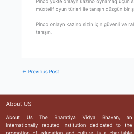
Pinco yüklə onlayn kazino oynamaq üçün siz
müxtəlif oyun türləri ilə tanışın düzgün bir 
Pinco onlayn kazino sizin için güvenli və ra
tanışın.
←
Previous Post
About US
About Us The Bharatiya Vidya Bhavan, an
internationally reputed institution dedicated to the
promotion of education and culture, is a charitable