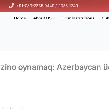
+91-033-2335 0449 / 2335 1249
Home
About US
Our Institutions
Cul
azino oynamaq: Azerbaycan üç