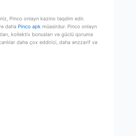
niz, Pinco onlayn kazino təqdim edir.
ı və daha
Pinco apk
müasirdur. Pinco onlayn
tları, kollektiv bonusları və güclü qoruma
canlılar daha çox eddirici, daha ənzzarif və