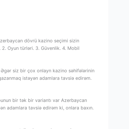
Azerbaycan dövrü kazino seçimi sizin
2. Oyun türləri. 3. Güvenlik. 4. Mobil
gər siz bir çox onlayn kazino səhifələrinin
di qazanmaq istəyən adamlara tavsiə edirəm.
unun bir tək bir variantı var Azerbaycan
ən adamlara tavsiə edirəm ki, onlara baxın.