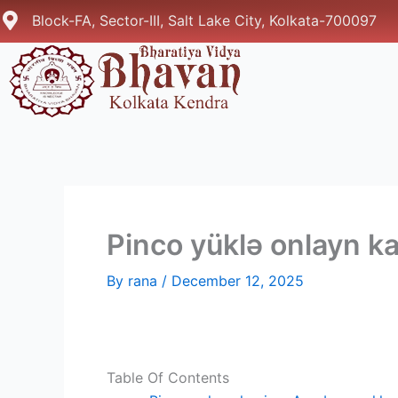
Skip
Block-FA, Sector-III, Salt Lake City, Kolkata-700097
to
content
Pinco yüklə onlayn k
By
rana
/
December 12, 2025
Table Of Contents