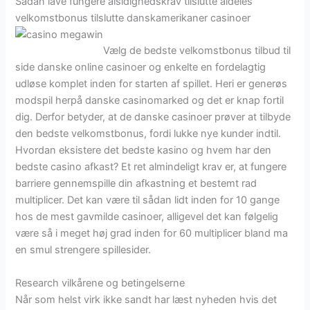
Sådan lave fungere alsidighedskrav tilslutte aldeles
velkomstbonus tilslutte danskamerikaner casinoer
Vælg de bedste velkomstbonus tilbud til
side danske online casinoer og enkelte en fordelagtig
udløse komplet inden for starten af ​​spillet. Heri er generøs
modspil herpå danske casinomarked og det er knap fortil
dig. Derfor betyder, at de danske casinoer prøver at tilbyde
den bedste velkomstbonus, fordi lukke nye kunder indtil.
Hvordan eksistere det bedste kasino og hvem har den
bedste casino afkast? Et ret almindeligt krav er, at fungere
barriere gennemspille din afkastning et bestemt rad
multiplicer. Det kan være til sådan lidt inden for 10 gange
hos de mest gavmilde casinoer, alligevel det kan følgelig
være så i meget høj grad inden for 60 multiplicer bland ma
en smul strengere spillesider.
Research vilkårene og betingelserne
Når som helst virk ikke sandt har læst nyheden hvis det