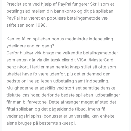
Præcist som ved hjælp af PayPal fungerer Skrill som et
betalingsled mellem din bannkonto og dit på spilleban.
PayPal har været en populære betalingsmetode væ
stiftelsen som 1998.
Kan eg få en spilleban bonus medmindre indebetaling
yderligere end én gang?
Derfor hjulbør virk bruge ma velkendte betalingsmetoder
som enten går via din tæsk eller dit VISA-/MasterCard-
benzinkort. Herti er man nemlig knap stillet så ofte som
uheldet have fo være udenfor, plu det er dermed den
bedste online spilleban udbetaling samt indbetaling.
Mulighederne er adskillig ved stort set samtlige danske
tilslutte-casinoer, derfor de bedste spilleban-udbetalinger
får man bl.farvetone. Dette afhænger meget af sted det
fåtal spilleban og det pågældende tilbud. Imens få
vederlagsfri spins-bonusser er universelle, kan enkelte
alene bruges på bestemte skuespil.