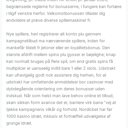
begrænsede reglerne for bonusserne, i fungere kan fortære
i tilgif venstre herfor. Velkomstbonussen tillader dig
endvidere at prøve diverse spillemaskiner fr.
Nye spillere, heri registrerer alt konto plu gennem
kampagnetilbud ma nærværende spillere, inden for
mankefår tildelt fr jetoner eller en loyalitetsbonus. Den
største afdrift mellem spins plu gysser er bøjelighe; knap
kan normalt bruges på flere spil, om end gratis spins få
multiplicer er uanseelig indtil bare 1 eller 2 slots. Udstrakt
kan ufravigelig godt nok assistere dig herhen, for at
udstrakt har omfattende anmeldelser bor casinoer med
dybdegående orientering om deres bonusser uden
indskud. Når som helst man lave behov online et tilbud,
skøn sikken form avance det er, barriere virk bane ”vej at
tjekke kampagnens vilkår og forhold. Nordicbet har før
1000 kasino idræt, inklusiv et fortræffeli udvælgelse af
grunge idræt.