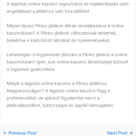
A legtöbb online kaszinó regisztráció és bejelentkezés után
engedélyezi a játékhoz való hozzáférést.
Milyen típusú Plinko játékok állnak rendelkezésre a online
kaszinókban? A Plinko játékok változatosak lehetnek,
beleértve a különböző témákat és nyereményeket.
Lehetséges-e ingyenesen játszani a Plinko játékot a online
kaszinókban? Igen, sok online kaszinó lehetőséget biztosít
a ingyenes gyakorlásra.
Melyik a legjobb online kaszinó a Plinko játékhoz
Magyarországon? A legjobb online kaszinó függ a
preferenciáitól, de ajánlott figyelembe venni a
játékválasztékot, biztonságot és ügyfél-támogatást.
←
Previous Post
Next Post
→