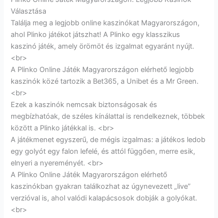
Választása
Találja meg a legjobb online kaszinókat Magyarországon,
ahol Plinko játékot játszhat! A Plinko egy klasszikus
kaszinó játék, amely örömöt és izgalmat egyaránt nyújt.
<br>
A Plinko Online Játék Magyarországon elérhető legjobb
kaszinók közé tartozik a Bet365, a Unibet és a Mr Green.
<br>
Ezek a kaszinók nemcsak biztonságosak és
megbízhatóak, de széles kínálattal is rendelkeznek, többek
között a Plinko játékkal is. <br>
A játékmenet egyszerű, de mégis izgalmas: a játékos ledob
egy golyót egy falon lefelé, és attól függően, merre esik,
elnyeri a nyereményét. <br>
A Plinko Online Játék Magyarországon elérhető
kaszinókban gyakran találkozhat az úgynevezett „live”
verzióval is, ahol valódi kalapácsosok dobják a golyókat.
<br>