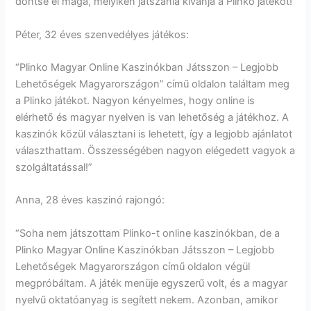
döntse el maga, melyiken játszania kívánja a Plinko játékot!
Péter, 32 éves szenvedélyes játékos:
“Plinko Magyar Online Kaszinókban Játsszon – Legjobb
Lehetőségek Magyarországon” című oldalon találtam meg
a Plinko játékot. Nagyon kényelmes, hogy online is
elérhető és magyar nyelven is van lehetőség a játékhoz. A
kaszinók közül választani is lehetett, így a legjobb ajánlatot
választhattam. Összességében nagyon elégedett vagyok a
szolgáltatással!”
Anna, 28 éves kaszinó rajongó:
“Soha nem játszottam Plinko-t online kaszinókban, de a
Plinko Magyar Online Kaszinókban Játsszon – Legjobb
Lehetőségek Magyarországon című oldalon végül
megpróbáltam. A játék menüje egyszerű volt, és a magyar
nyelvű oktatóanyag is segített nekem. Azonban, amikor