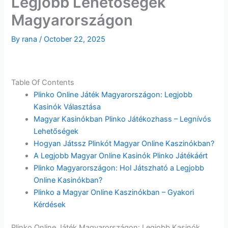
Legjobb Lehetőségek
Magyarországon
By
rana
/
October 22, 2025
Table Of Contents
Plinko Online Játék Magyarországon: Legjobb
Kasinók Választása
Magyar Kasinókban Plinko Játékozhass – Legnívós
Lehetőségek
Hogyan Játssz Plinkót Magyar Online Kaszinókban?
A Legjobb Magyar Online Kasinók Plinko Játékáért
Plinko Magyarországon: Hol Játszható a Legjobb
Online Kasinókban?
Plinko a Magyar Online Kaszinókban – Gyakori
Kérdések
Plinko Online Játék Magyarországon: Legjobb Kasinók