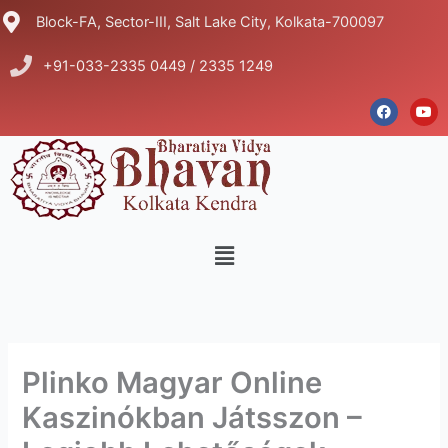
Skip
Block-FA, Sector-III, Salt Lake City, Kolkata-700097
to
content
+91-033-2335 0449 / 2335 1249
F
Y
a
o
c
u
e
t
b
u
o
b
o
e
k
Menu
Plinko Magyar Online
Kaszinókban Játsszon –