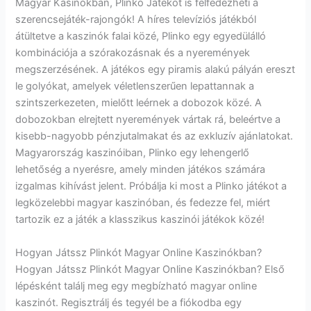
Magyar Kasinókban, Plinko Játékot is felfedezheti a
szerencsejáték-rajongók! A híres televíziós játékból
átültetve a kaszinók falai közé, Plinko egy egyedülálló
kombinációja a szórakozásnak és a nyeremények
megszerzésének. A játékos egy piramis alakú pályán ereszt
le golyókat, amelyek véletlenszerűen lepattannak a
szintszerkezeten, mielőtt leérnek a dobozok közé. A
dobozokban elrejtett nyeremények vártak rá, beleértve a
kisebb-nagyobb pénzjutalmakat és az exkluzív ajánlatokat.
Magyarország kaszinóiban, Plinko egy lehengerlő
lehetőség a nyerésre, amely minden játékos számára
izgalmas kihívást jelent. Próbálja ki most a Plinko játékot a
legközelebbi magyar kaszinóban, és fedezze fel, miért
tartozik ez a játék a klasszikus kaszinói játékok közé!
Hogyan Játssz Plinkót Magyar Online Kaszinókban?
Hogyan Játssz Plinkót Magyar Online Kaszinókban? Első
lépésként találj meg egy megbízható magyar online
kaszinót. Regisztrálj és tegyél be a fiókodba egy