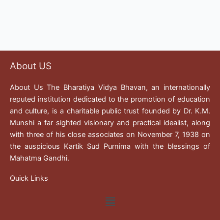
About US
About Us The Bharatiya Vidya Bhavan, an internationally
reputed institution dedicated to the promotion of education
and culture, is a charitable public trust founded by Dr. K.M.
Munshi a far sighted visionary and practical idealist, along
with three of his close associates on November 7, 1938 on
the auspicious Kartik Sud Purnima with the blessings of
Mahatma Gandhi.
Quick Links
Menu