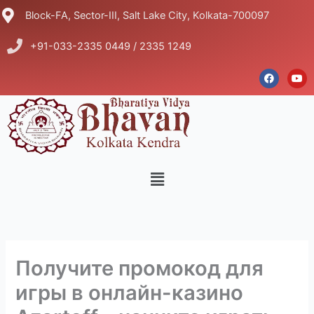
Skip
Block-FA, Sector-III, Salt Lake City, Kolkata-700097
to
content
+91-033-2335 0449 / 2335 1249
F
Y
a
o
c
u
e
t
b
u
o
b
o
e
k
Menu
Получите промокод для
игры в онлайн-казино