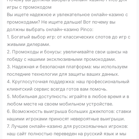
игры с промокодом
Вы ищете надежное и увлекательное онлайн-казино с
промокодами? Не ищите дальше! Вот почему вы
должны выбрать онлайн-казино Pinco:
1. Богатый выбор игр: от классических слотов до игр с
живыми дилерами.
2. Промокоды и бонусы: увеличивайте свои шансы на
победу с нашими эксклюзивными промокодами.
3. Надежная и безопасная платформа: мы используем
последние технологии для защиты ваших данных.
4. Круглосуточная поддержка: наш профессиональный
клиентский сервис всегда готов вам помочь.
5. Мобильная доступность: играйте в любое время и в
любом месте на своем мобильном устройстве.
6. Возможность выигрыша больших джекпотов: ставки
нашими игроками приносят невероятные выигрыши.
7. Лучшее онлайн-казино для русскоязычных игроков:
наш сайт полностью переведен на русский язык и мы