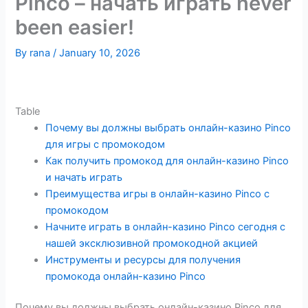
Pinco – начать играть never
been easier!
By
rana
/
January 10, 2026
Table
Почему вы должны выбрать онлайн-казино Pinco
для игры с промокодом
Как получить промокод для онлайн-казино Pinco
и начать играть
Преимущества игры в онлайн-казино Pinco с
промокодом
Начните играть в онлайн-казино Pinco сегодня с
нашей эксклюзивной промокодной акцией
Инструменты и ресурсы для получения
промокода онлайн-казино Pinco
Почему вы должны выбрать онлайн-казино Pinco для