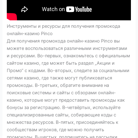
Инструменты и ресурсы для получения промокода
онлайн-казино Pinco
Для получения промокода онлайн-казино Pinco вы
можете воспользоваться различными инструментами
и ресурсами. Во-первых, ознакомьтесь с официальным
сайтом казино, где может быть раздел „Акции и
Промо“ с кодами. Во-вторых, следите за социальными
сетями казино, где также могут публиковаться
промокоды. В-третьих, обратите внимание на
поисковые системы и сайты с обзорами онлайн-
казино, которые могут предоставить промокоды как
бонусы за регистрацию. В-четвёртых, используйте
специализированные сайты, собирающие коды с
множества ресурсов. В-пятых, присоединяйтесь к
сообществам игроков, где можно получить
промокоды. В-шестых, подпишитесь на рассылки