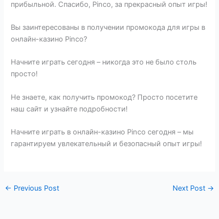
прибыльной. Спасибо, Pinco, за прекрасный опыт игры!
Вы заинтересованы в получении промокода для игры в
онлайн-казино Pinco?
Начните играть сегодня – никогда это не было столь
просто!
Не знаете, как получить промокод? Просто посетите
наш сайт и узнайте подробности!
Начните играть в онлайн-казино Pinco сегодня – мы
гарантируем увлекательный и безопасный опыт игры!
←
Previous Post
Next Post
→