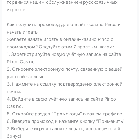
гордимся нашим обслуживанием русскоязычных
игроков.
Как получить промокод для онлайн-казино Pinco и
начать играть
Желаете начать играть в онлайн-казино Pinco с
промокодом? Следуйте этим 7 простым шагам:
1. Зарегистрируйте новую учётную запись на сайте
Pinco Casino.
2. Откройте электронную почту, связанную с вашей
учётной записью.
3. Нажмите на ссылку подтверждения электронной
почты.
4. Войдите в свою учётную запись на сайте Pinco
Casino.
5. Откройте раздел “Промокоды” в вашем профиле.
6. Введите промокод и нажмите кнопку “Применить”.
7. Выберите игру и начните играть, используя свой
бонус!