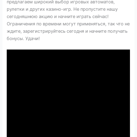
предлагаем широкий выбор игровых автоматов,
рулетки и других казино-игр. Не пропустите нашу
сегодняшнюю акцию и начните играть сейчас!
Ограничения по времени могут применяться, так что не
ждите, зарегистрируйтесь сегодня и начните получать
бонусы. Удачи!