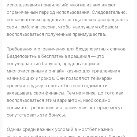
использования привилегий: многие из них имеют
ограниченный период использования. Следовательно,
пользователям предлагается тщательно распределять
свои гемблинг сессии, чтобы наилучшим образом
воспользоваться полученные преимущества.
Требования и ограничения для бездепозитных спинов.
Бездепозитные бесплатные вращения — это
популярная тип бонусов, предлагающихся
многочисленными онлайн-казино для привлечения
начинающих игроков. Они позволяют геймерам
проверить удачу в слотах без необходимости
вкладывать свои финансы. Тем не менее, до того как
воспользоваться этим вариантом, необходимо
понимать требования и ограничения, которые могут
сопутствовать эти бонусы.
Одним среди важных условий в мостбет казино
выступает вэйджер — условие по прокрутке. Данный