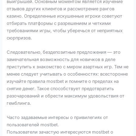
выигрышей. Основным моментом является изучение
отзывов других клиентов и рассмотрение рангов
казино. Определенные искушенные игроки советуют
отбирать платформы с разрешением и четкими
требованиями игры, чтобы уберечься от неприятных
сюрпризов.
Следовательно, бездепозитные предложения — это
замечательная возможность для новичков в деле
приступить к знакомство с миром азартных игр. Тем не
менее следует учитывать о особенностях: всесторонне
изучайте правила mostbet и помните о пределах на
снятие денег. Такое способствует предотвратить
разочарований и обрести максимум удовольствия от
гемблинга.
Часто задаваемые интересы о привилегиях от
пользователей mostbet.
Пользователи зачастую интересуются mostbet о