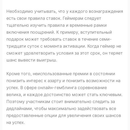
Необходимо учитывать, что у каждого вознаграждения
есть свои правила ставок. Геймерам следует
тщательно изучить правила и временные рамки
включения поощрений. К примеру, вступительный
подарок может требовать ставок в течение семи-
тридцати суток с момента активации. Когда геймер не
сможет удовлетворить условия за этот срок, он теряет
шанс вывести выигрыш.
Кроме того, неиспользованные премии в состоянии
понизить интерес к азарту и понизить возможности на
успех. В сфере онлайн-гемблинга соревнование
велика, и каждое достоинство может стать ключевым.
Поэтому участникам стоит внимательно следить за
дедлайнами, чтобы максимально задействовать все
предоставленные опции для увеличения своих шансов
на успех.