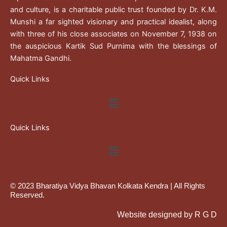
and culture, is a charitable public trust founded by Dr. K.M.
Munshi a far sighted visionary and practical idealist, along
with three of his close associates on November 7, 1938 on
the auspicious Kartik Sud Purnima with the blessings of
Mahatma Gandhi.
Quick Links
Menu
Quick Links
Menu
© 2023 Bharatiya Vidya Bhavan Kolkata Kendra | All Rights
Reserved.
Website designed by R G D