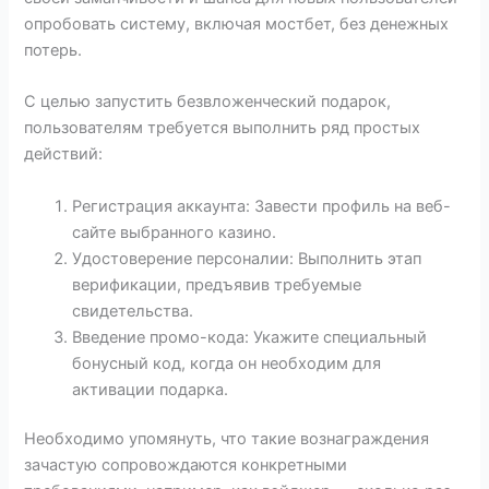
опробовать систему, включая мостбет, без денежных
потерь.
С целью запустить безвложенческий подарок,
пользователям требуется выполнить ряд простых
действий:
Регистрация аккаунта: Завести профиль на веб-
сайте выбранного казино.
Удостоверение персоналии: Выполнить этап
верификации, предъявив требуемые
свидетельства.
Введение промо-кода: Укажите специальный
бонусный код, когда он необходим для
активации подарка.
Необходимо упомянуть, что такие вознаграждения
зачастую сопровождаются конкретными