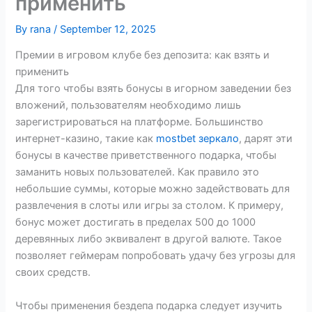
применить
By
rana
/
September 12, 2025
Премии в игровом клубе без депозита: как взять и
применить
Для того чтобы взять бонусы в игорном заведении без
вложений, пользователям необходимо лишь
зарегистрироваться на платформе. Большинство
интернет-казино, такие как
mostbet зеркало
, дарят эти
бонусы в качестве приветственного подарка, чтобы
заманить новых пользователей. Как правило это
небольшие суммы, которые можно задействовать для
развлечения в слоты или игры за столом. К примеру,
бонус может достигать в пределах 500 до 1000
деревянных либо эквивалент в другой валюте. Такое
позволяет геймерам попробовать удачу без угрозы для
своих средств.
Чтобы применения бездепа подарка следует изучить