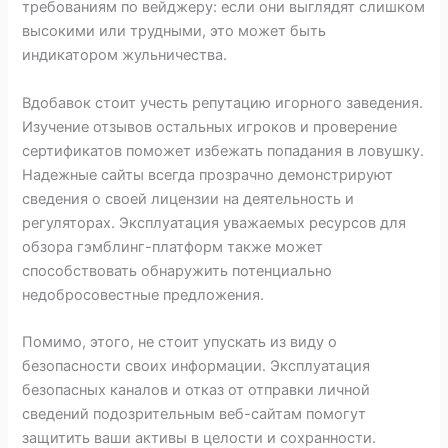
требованиям по вейджеру: если они выглядят слишком
высокими или трудными, это может быть
индикатором жульничества.
Вдобавок стоит учесть репутацию игорного заведения.
Изучение отзывов остальных игроков и проверение
сертификатов поможет избежать попадания в ловушку.
Надежные сайты всегда прозрачно демонстрируют
сведения о своей лицензии на деятельность и
регуляторах. Эксплуатация уважаемых ресурсов для
обзора гэмблинг-платформ также может
способствовать обнаружить потенциально
недобросовестные предложения.
Помимо, этого, не стоит упускать из виду о
безопасности своих информации. Эксплуатация
безопасных каналов и отказ от отправки личной
сведений подозрительным веб-сайтам помогут
защитить ваши активы в целости и сохранности.