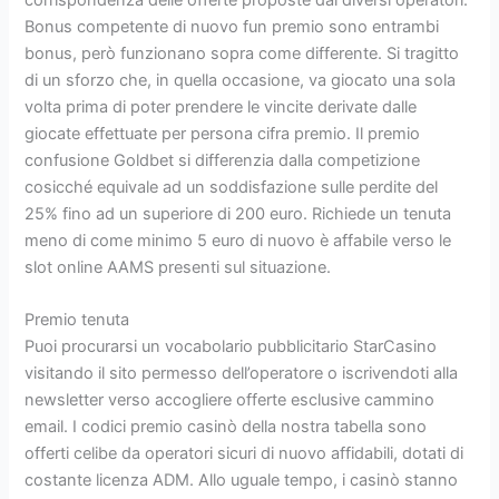
Bonus competente di nuovo fun premio sono entrambi
bonus, però funzionano sopra come differente. Si tragitto
di un sforzo che, in quella occasione, va giocato una sola
volta prima di poter prendere le vincite derivate dalle
giocate effettuate per persona cifra premio. Il premio
confusione Goldbet si differenzia dalla competizione
cosicché equivale ad un soddisfazione sulle perdite del
25% fino ad un superiore di 200 euro. Richiede un tenuta
meno di come minimo 5 euro di nuovo è affabile verso le
slot online AAMS presenti sul situazione.
Premio tenuta
Puoi procurarsi un vocabolario pubblicitario StarCasino
visitando il sito permesso dell’operatore o iscrivendoti alla
newsletter verso accogliere offerte esclusive cammino
email. I codici premio casinò della nostra tabella sono
offerti celibe da operatori sicuri di nuovo affidabili, dotati di
costante licenza ADM. Allo uguale tempo, i casinò stanno