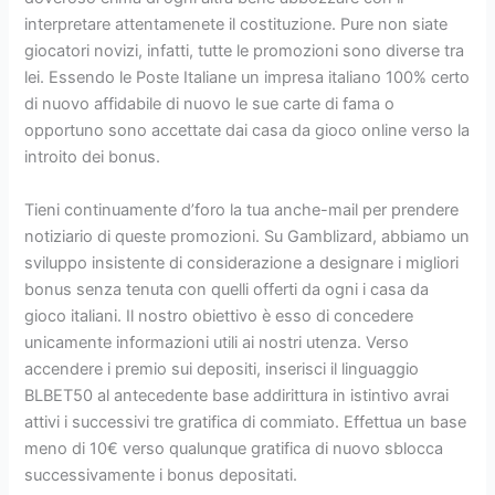
interpretare attentamenete il costituzione. Pure non siate
giocatori novizi, infatti, tutte le promozioni sono diverse tra
lei. Essendo le Poste Italiane un impresa italiano 100% certo
di nuovo affidabile di nuovo le sue carte di fama o
opportuno sono accettate dai casa da gioco online verso la
introito dei bonus.
Tieni continuamente d’foro la tua anche-mail per prendere
notiziario di queste promozioni. Su Gamblizard, abbiamo un
sviluppo insistente di considerazione a designare i migliori
bonus senza tenuta con quelli offerti da ogni i casa da
gioco italiani. Il nostro obiettivo è esso di concedere
unicamente informazioni utili ai nostri utenza. Verso
accendere i premio sui depositi, inserisci il linguaggio
BLBET50 al antecedente base addirittura in istintivo avrai
attivi i successivi tre gratifica di commiato. Effettua un base
meno di 10€ verso qualunque gratifica di nuovo sblocca
successivamente i bonus depositati.