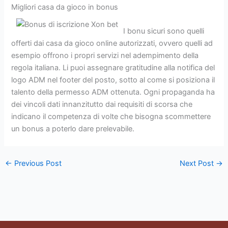
Migliori casa da gioco in bonus
I bonu sicuri sono quelli
offerti dai casa da gioco online autorizzati, ovvero quelli ad
esempio offrono i propri servizi nel adempimento della
regola italiana. Li puoi assegnare gratitudine alla notifica del
logo ADM nel footer del posto, sotto al come si posiziona il
talento della permesso ADM ottenuta. Ogni propaganda ha
dei vincoli dati innanzitutto dai requisiti di scorsa che
indicano il competenza di volte che bisogna scommettere
un bonus a poterlo dare prelevabile.
←
Previous Post
Next Post
→