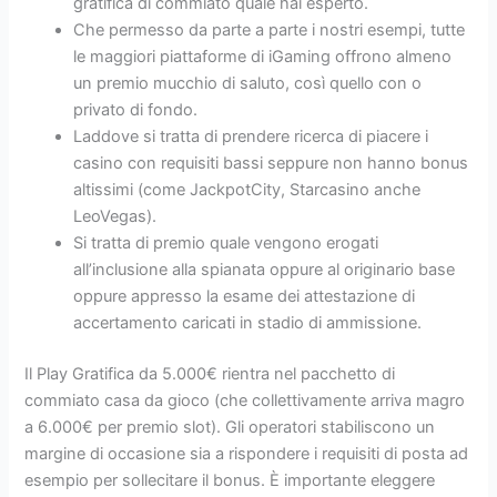
gratifica di commiato quale hai esperto.
Che permesso da parte a parte i nostri esempi, tutte
le maggiori piattaforme di iGaming offrono almeno
un premio mucchio di saluto, così quello con o
privato di fondo.
Laddove si tratta di prendere ricerca di piacere i
casino con requisiti bassi seppure non hanno bonus
altissimi (come JackpotCity, Starcasino anche
LeoVegas).
Si tratta di premio quale vengono erogati
all’inclusione alla spianata oppure al originario base
oppure appresso la esame dei attestazione di
accertamento caricati in stadio di ammissione.
Il Play Gratifica da 5.000€ rientra nel pacchetto di
commiato casa da gioco (che collettivamente arriva magro
a 6.000€ per premio slot). Gli operatori stabiliscono un
margine di occasione sia a rispondere i requisiti di posta ad
esempio per sollecitare il bonus. È importante eleggere