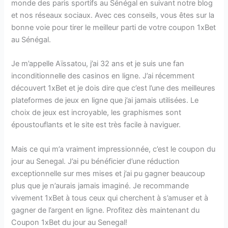
monde des paris sportifs au Sénégal en suivant notre blog
et nos réseaux sociaux. Avec ces conseils, vous êtes sur la
bonne voie pour tirer le meilleur parti de votre coupon 1xBet
au Sénégal.
Je m’appelle Aïssatou, j’ai 32 ans et je suis une fan
inconditionnelle des casinos en ligne. J’ai récemment
découvert 1xBet et je dois dire que c’est l’une des meilleures
plateformes de jeux en ligne que j’ai jamais utilisées. Le
choix de jeux est incroyable, les graphismes sont
époustouflants et le site est très facile à naviguer.
Mais ce qui m’a vraiment impressionnée, c’est le coupon du
jour au Senegal. J’ai pu bénéficier d’une réduction
exceptionnelle sur mes mises et j’ai pu gagner beaucoup
plus que je n’aurais jamais imaginé. Je recommande
vivement 1xBet à tous ceux qui cherchent à s’amuser et à
gagner de l’argent en ligne. Profitez dès maintenant du
Coupon 1xBet du jour au Senegal!