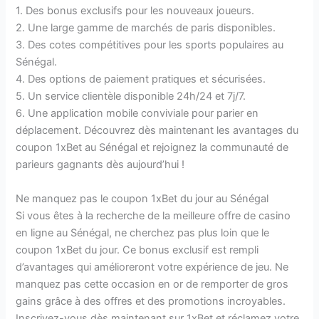
1. Des bonus exclusifs pour les nouveaux joueurs.
2. Une large gamme de marchés de paris disponibles.
3. Des cotes compétitives pour les sports populaires au
Sénégal.
4. Des options de paiement pratiques et sécurisées.
5. Un service clientèle disponible 24h/24 et 7j/7.
6. Une application mobile conviviale pour parier en
déplacement. Découvrez dès maintenant les avantages du
coupon 1xBet au Sénégal et rejoignez la communauté de
parieurs gagnants dès aujourd’hui !
Ne manquez pas le coupon 1xBet du jour au Sénégal
Si vous êtes à la recherche de la meilleure offre de casino
en ligne au Sénégal, ne cherchez pas plus loin que le
coupon 1xBet du jour. Ce bonus exclusif est rempli
d’avantages qui amélioreront votre expérience de jeu. Ne
manquez pas cette occasion en or de remporter de gros
gains grâce à des offres et des promotions incroyables.
Inscrivez-vous dès maintenant sur 1xBet et réclamez votre