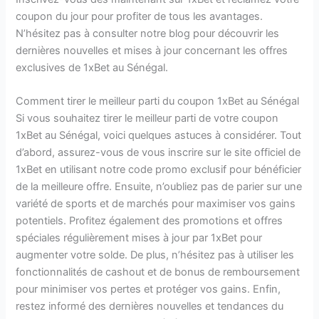
coupon du jour pour profiter de tous les avantages.
N’hésitez pas à consulter notre blog pour découvrir les
dernières nouvelles et mises à jour concernant les offres
exclusives de 1xBet au Sénégal.
Comment tirer le meilleur parti du coupon 1xBet au Sénégal
Si vous souhaitez tirer le meilleur parti de votre coupon
1xBet au Sénégal, voici quelques astuces à considérer. Tout
d’abord, assurez-vous de vous inscrire sur le site officiel de
1xBet en utilisant notre code promo exclusif pour bénéficier
de la meilleure offre. Ensuite, n’oubliez pas de parier sur une
variété de sports et de marchés pour maximiser vos gains
potentiels. Profitez également des promotions et offres
spéciales régulièrement mises à jour par 1xBet pour
augmenter votre solde. De plus, n’hésitez pas à utiliser les
fonctionnalités de cashout et de bonus de remboursement
pour minimiser vos pertes et protéger vos gains. Enfin,
restez informé des dernières nouvelles et tendances du