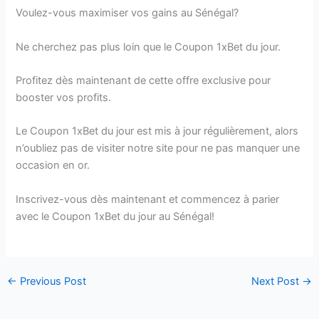
Voulez-vous maximiser vos gains au Sénégal?
Ne cherchez pas plus loin que le Coupon 1xBet du jour.
Profitez dès maintenant de cette offre exclusive pour
booster vos profits.
Le Coupon 1xBet du jour est mis à jour régulièrement, alors
n’oubliez pas de visiter notre site pour ne pas manquer une
occasion en or.
Inscrivez-vous dès maintenant et commencez à parier
avec le Coupon 1xBet du jour au Sénégal!
←
Previous Post
Next Post
→