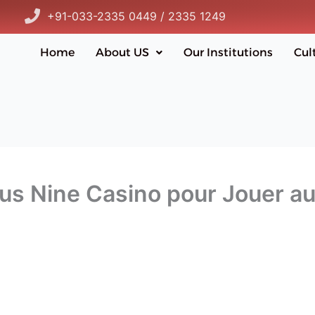
+91-033-2335 0449 / 2335 1249
Home
About US
Our Institutions
Cul
us Nine Casino pour Jouer au