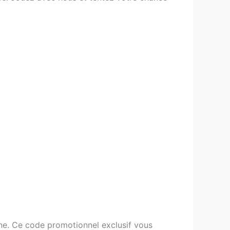
ne. Ce code promotionnel exclusif vous