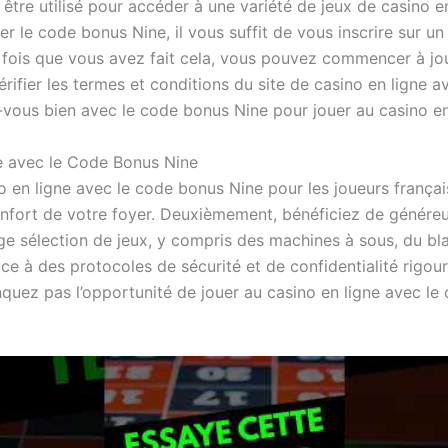
tre utilisé pour accéder à une variété de jeux de casino en
iser le code bonus Nine, il vous suffit de vous inscrire sur un
ne fois que vous avez fait cela, vous pouvez commencer à jo
fier les termes et conditions du site de casino en ligne ava
z-vous bien avec le code bonus Nine pour jouer au casino en
e avec le Code Bonus Nine
 en ligne avec le code bonus Nine pour les joueurs français
confort de votre foyer. Deuxièmement, bénéficiez de génér
e sélection de jeux, y compris des machines à sous, du blac
e à des protocoles de sécurité et de confidentialité rigoureu
nquez pas l’opportunité de jouer au casino en ligne avec l