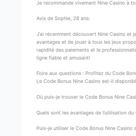
Je recommande vivement Nine Casino à tous
Avis de Sophie, 28 ans:
J’ai récemment découvert Nine Casino et j
avantages et de jouer à tous les jeux propo
rapidité des paiements et le professionnal
ligne fiable et amusant!
Foire aux questions : Profitez du Code Bo
Le Code Bonus Nine Casino est-il disponible
Où puis-je trouver le Code Bonus Nine Casi
Quels sont les avantages de l’utilisation d
Puis-je utiliser le Code Bonus Nine Casino 