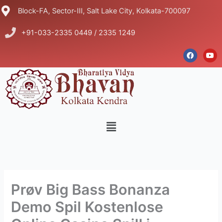
Skip
Block-FA, Sector-III, Salt Lake City, Kolkata-700097
to
content
+91-033-2335 0449 / 2335 1249
F
Y
a
o
c
u
e
t
b
u
o
b
o
e
k
Menu
Prøv Big Bass Bonanza
Demo Spil Kostenlose