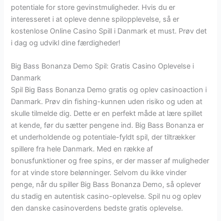
potentiale for store gevinstmuligheder. Hvis du er
interesseret i at opleve denne spilopplevelse, så er
kostenlose Online Casino Spill i Danmark et must. Prøv det
i dag og udvikl dine færdigheder!
Big Bass Bonanza Demo Spil: Gratis Casino Oplevelse i
Danmark
Spil Big Bass Bonanza Demo gratis og oplev casinoaction i
Danmark. Prøv din fishing-kunnen uden risiko og uden at
skulle tilmelde dig. Dette er en perfekt måde at lære spillet
at kende, før du sætter pengene ind. Big Bass Bonanza er
et underholdende og potentiale-fyldt spil, der tiltrækker
spillere fra hele Danmark. Med en række af
bonusfunktioner og free spins, er der masser af muligheder
for at vinde store belønninger. Selvom du ikke vinder
penge, når du spiller Big Bass Bonanza Demo, så oplever
du stadig en autentisk casino-oplevelse. Spil nu og oplev
den danske casinoverdens bedste gratis oplevelse.