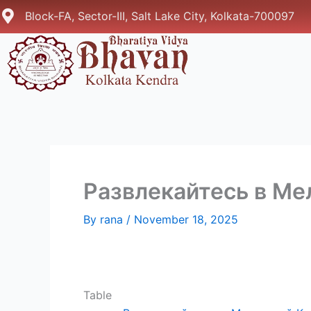
Skip
Block-FA, Sector-III, Salt Lake City, Kolkata-700097
to
content
Развлекайтесь в Ме
By
rana
/
November 18, 2025
Table