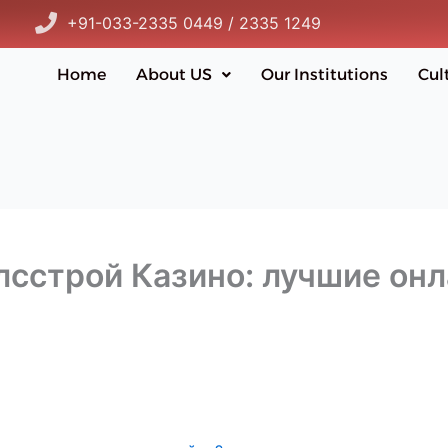
+91-033-2335 0449 / 2335 1249
Home
About US
Our Institutions
Cul
лсстрой Казино: лучшие онл