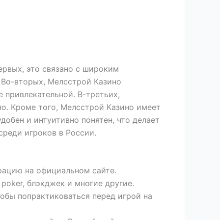
ервых, это связано с широким
 Во-вторых, Мелсстрой Казино
е привлекательной. В-третьих,
но. Кроме того, Мелсстрой Казино имеет
добен и интуитивно понятен, что делает
среди игроков в России.
рацию на официальном сайте.
poker, блэкджек и многие другие.
обы попрактиковаться перед игрой на