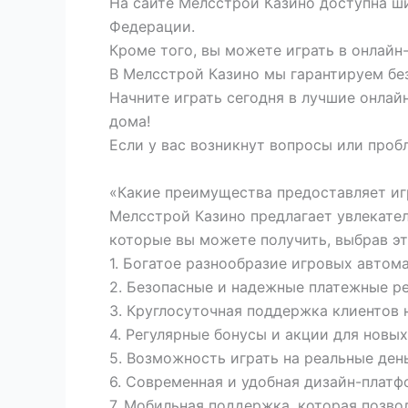
На сайте Мелсстрой Казино доступна ш
Федерации.
Кроме того, вы можете играть в онлайн
В Мелсстрой Казино мы гарантируем бе
Начните играть сегодня в лучшие онла
дома!
Если у вас возникнут вопросы или проб
«Какие преимущества предоставляет иг
Мелсстрой Казино предлагает увлекате
которые вы можете получить, выбрав э
1. Богатое разнообразие игровых автома
2. Безопасные и надежные платежные р
3. Круглосуточная поддержка клиентов 
4. Регулярные бонусы и акции для новых
5. Возможность играть на реальные ден
6. Современная и удобная дизайн-платф
7. Мобильная поддержка, которая позво