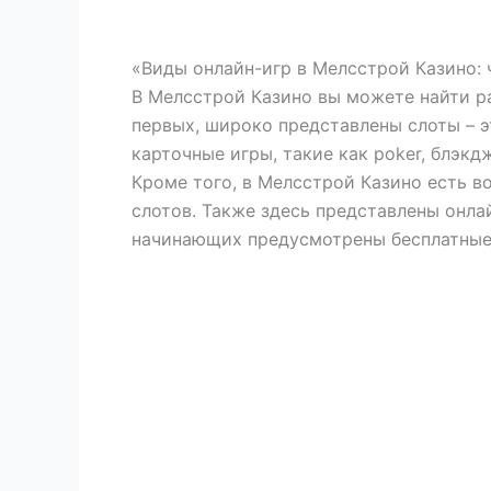
«Виды онлайн-игр в Мелсстрой Казино: 
В Мелсстрой Казино вы можете найти ра
первых, широко представлены слоты – э
карточные игры, такие как poker, блэкд
Кроме того, в Мелсстрой Казино есть в
слотов. Также здесь представлены онла
начинающих предусмотрены бесплатные 