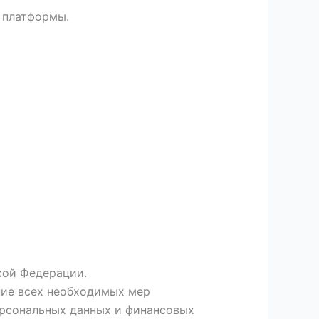
 платформы.
кой Федерации.
ние всех необходимых мер
рсональных данных и финансовых